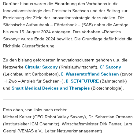
Darüber hinaus waren die Einordnung des Vorhabens in die
Innovationsstrategie des Freistaats Sachsen und der Beitrag zur
Erreichung der Ziele der Innovationsstrategie darzustellen. Die
Sächsische Aufbaubank – Förderbank – (SAB) nahm die Anträge
bis zum 15. August 2024 entgegen. Das Vorhaben »Robotics
Saxony« wurde Ende 2024 bewilligt. Die Grundlage dafür bildet die
Richtlinie Clusterförderung.
Zu den bislang geförderten Innovationsclustern gehören u.a. die
Netzwerke
Circular Saxony
(Kreislaufwirtschaft),
C³ Saxony
(Leichtbau mit Carbonbeton),
Wasserstoffland Sachsen
(zuvor
»HZwo – Antrieb für Sachsen«),
SET4FUTURE
(Bahntechnik)
und
Smart Medical Devices and Therapies
(Biotechnologie).
Foto oben, von links nach rechts:
Michael Kaiser (CEO Robot Valley Saxony), Dr. Sebastian Ortmann
(Institutsleiter ICM Chemnitz), Wirtschaftsminister Dirk Panter, Lars
Georgi (VEMAS e.V., Leiter Netzwerkmanagement)