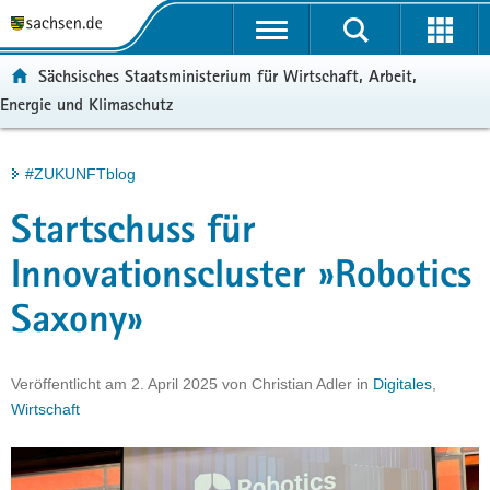
P
Portalübergreifende
o
H
Navigation
r
a
S
ortal:
Sächsisches Staatsministerium für Wirtschaft, Arbeit,
t
u
e
Energie und Klimaschutz
a
p
r
l
t
v
ü
i
i
Hauptinhalt
#ZUKUNFTblog
b
n
c
e
h
e
Startschuss für
r
a
g
l
Innovationscluster »Robotics
r
t
Saxony»
e
i
f
Veröffentlicht am
2. April 2025
von
Christian Adler
in
Digitales
,
e
Wirtschaft
n
d
e
N