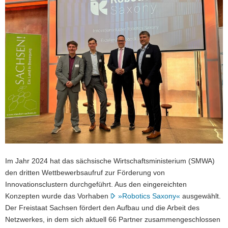
a
v
i
g
a
t
i
o
n
Im Jahr 2024 hat das sächsische Wirtschaftsministerium (SMWA)
den dritten Wettbewerbsaufruf zur Förderung von
Innovationsclustern durchgeführt. Aus den eingereichten
Konzepten wurde das Vorhaben
»Robotics Saxony«
ausgewählt.
Der Freistaat Sachsen fördert den Aufbau und die Arbeit des
Netzwerkes, in dem sich aktuell 66 Partner zusammengeschlossen