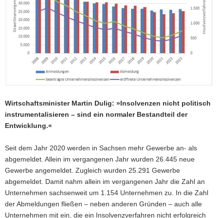
a
v
i
g
a
t
i
o
n
Wirtschaftsminister Martin Dulig: »Insolvenzen nicht politisch
instrumentalisieren – sind ein normaler Bestandteil der
Entwicklung.«
Seit dem Jahr 2020 werden in Sachsen mehr Gewerbe an- als
abgemeldet. Allein im vergangenen Jahr wurden 26.445 neue
Gewerbe angemeldet. Zugleich wurden 25.291 Gewerbe
abgemeldet. Damit nahm allein im vergangenen Jahr die Zahl an
Unternehmen sachsenweit um 1.154 Unternehmen zu. In die Zahl
der Abmeldungen fließen – neben anderen Gründen – auch alle
Unternehmen mit ein, die ein Insolvenzverfahren nicht erfolgreich