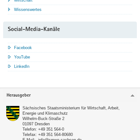
Wirtschaft
Wissenswertes
Social-Media-Kanäle
Facebook
YouTube
LinkedIn
Service
Herausgeber
Sächsisches Staatsministerium für Wirtschaft, Arbeit,
Energie und Klimaschutz
Wilhelm-Buck-Straße 2
01097
Dresden
Telefon:
+49 351 564-0
Telefax:
+49 351 564-80680
E-Mail:
info@smwa.sachsen.de