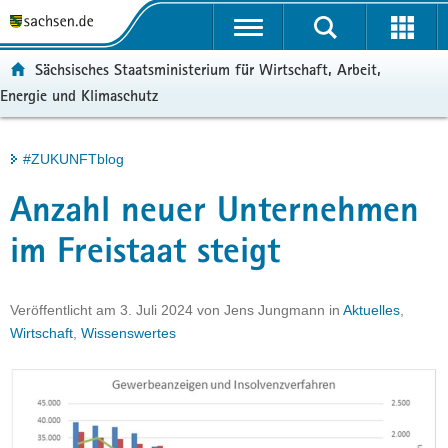
P
Portalübergreifende
o
H
Navigation
r
a
S
ortal:
Sächsisches Staatsministerium für Wirtschaft, Arbeit,
t
u
e
Energie und Klimaschutz
a
p
r
l
t
v
ü
i
i
Hauptinhalt
#ZUKUNFTblog
b
n
c
e
h
e
Anzahl neuer Unternehmen
r
a
g
l
im Freistaat steigt
r
t
e
i
Veröffentlicht am
3. Juli 2024
von
Jens Jungmann
in
Aktuelles
,
f
Wirtschaft
,
Wissenswertes
e
n
d
e
N