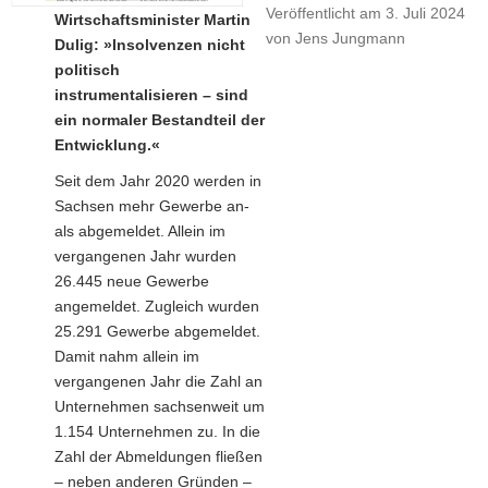
Veröffentlicht am
3. Juli 2024
Wirtschaftsminister Martin
a
von
Jens Jungmann
Dulig: »Insolvenzen nicht
v
politisch
i
instrumentalisieren – sind
g
ein normaler Bestandteil der
a
Entwicklung.«
t
i
Seit dem Jahr 2020 werden in
o
Sachsen mehr Gewerbe an-
n
als abgemeldet. Allein im
vergangenen Jahr wurden
26.445 neue Gewerbe
angemeldet. Zugleich wurden
25.291 Gewerbe abgemeldet.
Damit nahm allein im
vergangenen Jahr die Zahl an
Unternehmen sachsenweit um
1.154 Unternehmen zu. In die
Zahl der Abmeldungen fließen
– neben anderen Gründen –