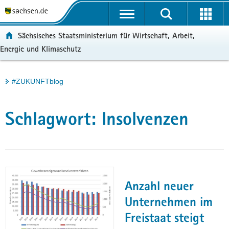
P
Portalübergreifende
o
H
Navigation
r
a
S
ortal:
Sächsisches Staatsministerium für Wirtschaft, Arbeit,
t
u
e
Energie und Klimaschutz
a
p
r
l
t
v
ü
i
i
Hauptinhalt
#ZUKUNFTblog
b
n
c
e
h
e
r
a
Schlagwort:
Insolvenzen
g
l
r
t
e
i
f
e
Anzahl neuer
n
Unternehmen im
d
Freistaat steigt
e
N