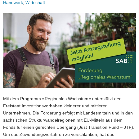
Handwerk
,
Wirtschaft
a
v
i
g
a
t
i
o
n
Mit dem Programm »Regionales Wachstum« unterstützt der
Freistaat Investitionsvorhaben kleinerer und mittlerer
Unternehmen. Die Förderung erfolgt mit Landesmitteln und in den
sächsischen Strukturwandelregionen mit EU-Mitteln aus dem
Fonds für einen gerechten Übergang (Just Transition Fund – JTF).
Um das Zuwendungsverfahren zu verschlanken, hat das