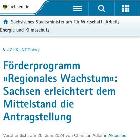
P
Portalübergreifende
o
H
Navigation
r
a
S
ortal:
Sächsisches Staatsministerium für Wirtschaft, Arbeit,
t
u
e
Energie und Klimaschutz
a
p
r
l
t
v
ü
i
i
Hauptinhalt
#ZUKUNFTblog
b
n
c
e
h
e
Förderprogramm
r
a
g
l
»Regionales Wachstum«:
r
t
Sachsen erleichtert dem
e
i
Mittelstand die
f
e
Antragstellung
n
d
e
Veröffentlicht am
28. Juni 2024
von
Christian Adler
in
Aktuelles
,
N