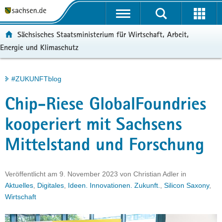
P
Portalübergreifende
o
H
Navigation
r
a
S
ortal:
Sächsisches Staatsministerium für Wirtschaft, Arbeit,
t
u
e
Energie und Klimaschutz
a
p
r
l
t
v
ü
i
i
Hauptinhalt
#ZUKUNFTblog
b
n
c
e
h
e
Chip-Riese GlobalFoundries
r
a
g
l
kooperiert mit Sachsens
r
t
Mittelstand und Forschung
e
i
f
Veröffentlicht am
9. November 2023
von
Christian Adler
in
e
Aktuelles
,
Digitales
,
Ideen. Innovationen. Zukunft.
,
Silicon Saxony
,
n
Wirtschaft
d
e
N