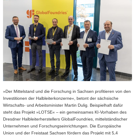
a
v
i
g
a
t
i
o
n
»Der Mittelstand und die Forschung in Sachsen profitieren von den
Investitionen der Halbleiterkonzerne«, betont der sächsische
Wirtschafts- und Arbeitsminister Martin Dulig. Beispielhaft dafür
steht das Projekt »LOTSE« – ein gemeinsames KI-Vorhaben des
Dresdner Halbleiterherstellers GlobalFoundries, mittelständischer
Unternehmen und Forschungseinrichtungen. Die Europäische
Union und der Freistaat Sachsen fördern das Projekt mit 5,4