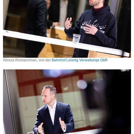
Alireza Rismanchian, von der
Bah
nho
f Leisnig Verwaltungs GbR