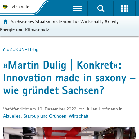
P
Portalübergreifende
o
H
Navigation
r
a
S
ortal:
Sächsisches Staatsministerium für Wirtschaft, Arbeit,
t
u
e
Energie und Klimaschutz
a
p
r
l
t
v
ü
i
i
Hauptinhalt
#ZUKUNFTblog
b
n
c
e
h
e
»Martin Dulig | Konkret«:
r
a
g
l
Innovation made in saxony –
r
t
wie gründet Sachsen?
e
i
f
Veröffentlicht am
19. Dezember 2022
von
Julian Hoffmann
in
e
Aktuelles
,
Start-up und Gründen
,
Wirtschaft
n
d
e
N