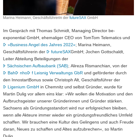
Marina Heimann, Geschäftsführerin der
futureSAX
GmbH
Im Gespräch mit Thomas Schmidt, Managing Director be-
exponential GmbH, ehemaliger CEO von TomTom Telematics und
»Business Angel des Jahres 2022«
; Marina Heimann,
Geschäftsführerin der
futureSAX
GmbH; Jochen Gottschaldt,
Leiter Abteilung Beteiligungen der
Sächsischen Aufbaubank (SAB)
; Alireza Rismanchian, von der
Bah
nho
f Leisnig Verwaltungs GbR
und geförderter durch
den InnostartBonus sowie Christoph Alt, Geschäftsführer der
Ligenium GmbH
in Chemnitz und selbst Gründer, wurde für
Martin Dulig vor allem eins klar: »Wir wollen die Motivation und den
Aufbruchsgeister unserer Gründerinnen und Gründer stärken.
Sachsens als Gründungsstandort wird nur erfolgreichen bleiben,
wenn alle Akteure immer wieder ein gründungsfreundliches Umfeld
schaffen. Wir brauchen eine Kultur des Gelingens und auch Freude
daran, Neues zu schaffen und Altes aufzubrechen«, so Martin
Dulig.