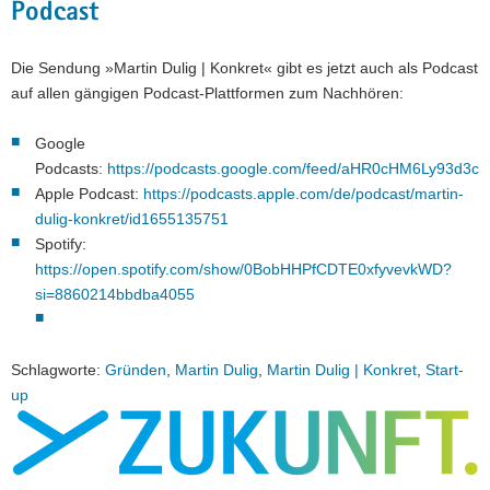
Podcast
Die Sendung »Martin Dulig | Konkret« gibt es jetzt auch als Podcast
auf allen gängigen Podcast-Plattformen zum Nachhören:
Google
Podcasts:
https://podcasts.google.com/feed/aHR0cHM6Ly93
Apple Podcast:
https://podcasts.apple.com/de/podcast/martin-
dulig-konkret/id1655135751
Spotify:
https://open.spotify.com/show/0BobHHPfCDTE0xfyvevkWD?
si=8860214bbdba4055
Schlagworte:
Gründen
,
Martin Dulig
,
Martin Dulig | Konkret
,
Start-
up