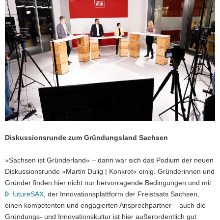
a
v
i
g
a
t
i
o
n
Diskussionsrunde zum Gründungsland Sachsen
»Sachsen ist Gründerland« – darin war sich das Podium der neuen
Diskussionsrunde »Martin Dulig | Konkret« einig. Gründerinnen und
Gründer finden hier nicht nur hervorragende Bedingungen und mit
futureSAX
, der Innovationsplattform der Freistaats Sachsen,
einen kompetenten und engagierten Ansprechpartner – auch die
Gründungs- und Innovationskultur ist hier außerordentlich gut