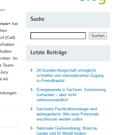
ann
Suche
onus«
hat
ehen
Suchen
Suchen
f (Call)
orhaben
halten.
Letzte Beiträge
ember. Im
ls Team-
24-Stunden-Bürgschaft ermöglicht
Jury.
schnellen und unkomplizierten Zugang
it 44
zu Fremdkapital
Energiewende in Sachsen: Zustimmung
endungen
vorhanden – aber nicht
selbstverständlich
Sachsens Fachkräftestrategie wird
weitergedacht: Wie neue Potenziale
erschlossen werden sollen
Nationaler Gießereidialog: Branche,
Länder und IG Metall fordern