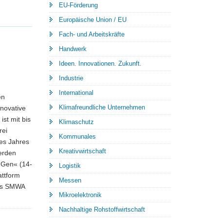
EU-Förderung
Europäische Union / EU
Fach- und Arbeitskräfte
Handwerk
Ideen. Innovationen. Zukunft.
Industrie
International
en
Klimafreundliche Unternehmen
nnovative
st mit bis
Klimaschutz
rei
Kommunales
es Jahres
Kreativwirtschaft
erden
 Gen« (14-
Logistik
attform
Messen
des SMWA
Mikroelektronik
Nachhaltige Rohstoffwirtschaft