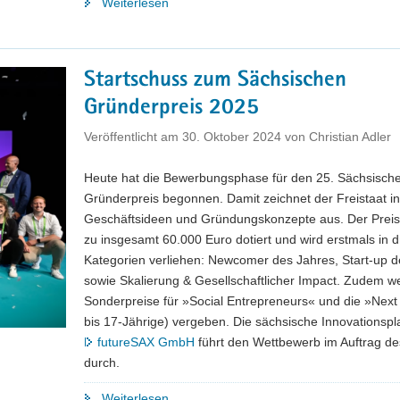
"Millionen
Weiterlesen
für
mitteldeutsche
Startup
Startschuss zum Sächsischen
Factory:
Gründerpreis 2025
»boOst«-
Gründungszentrum
Veröffentlicht am
30. Oktober 2024
von
Christian Adler
überzeugt
in
Heute hat die Bewerbungsphase für den 25. Sächsisch
Leuchtturmwettbewerb
Gründerpreis begonnen. Damit zeichnet der Freistaat i
des
Geschäftsideen und Gründungskonzepte aus. Der Preis i
Bundes"
zu insgesamt 60.000 Euro dotiert und wird erstmals in d
Kategorien verliehen: Newcomer des Jahres, Start-up d
sowie Skalierung & Gesellschaftlicher Impact. Zudem w
Sonderpreise für »Social Entrepreneurs« und die »Next
bis 17-Jährige) vergeben. Die sächsische Innovationspl
futureSAX GmbH
führt den Wettbewerb im Auftrag 
durch.
"Startschuss
Weiterlesen