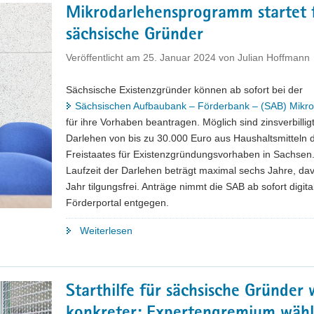
Mikrodarlehensprogramm startet 
Leipziger
sächsische Gründer
Unternehmen
sichern
Veröffentlicht am
25. Januar 2024
von
Julian Hoffmann
sich
die
Sächsische Existenzgründer können ab sofort bei der
Plätze
Sächsischen Aufbaubank – Förderbank – (SAB) Mikr
auf
für ihre Vorhaben beantragen. Möglich sind zinsverbillig
dem
Darlehen von bis zu 30.000 Euro aus Haushaltsmitteln 
Podium"
Freistaates für Existenzgründungsvorhaben in Sachsen.
Laufzeit der Darlehen beträgt maximal sechs Jahre, da
Jahr tilgungsfrei. Anträge nimmt die SAB ab sofort digita
Förderportal entgegen.
"Mikrodarlehensprogramm
Weiterlesen
startet
für
sächsische
Starthilfe für sächsische Gründer 
Gründer"
konkreter: Expertengremium wähl