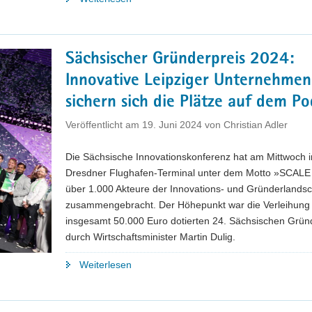
zum
Sächsischen
Gründerpreis
Sächsischer Gründerpreis 2024:
2025"
Innovative Leipziger Unternehmen
sichern sich die Plätze auf dem P
Veröffentlicht am
19. Juni 2024
von
Christian Adler
Die Sächsische Innovationskonferenz hat am Mittwoch 
Dresdner Flughafen-Terminal unter dem Motto »SCALE
über 1.000 Akteure der Innovations- und Gründerlandsc
zusammengebracht. Der Höhepunkt war die Verleihung 
insgesamt 50.000 Euro dotierten 24. Sächsischen Grün
durch Wirtschaftsminister Martin Dulig.
"Sächsischer
Weiterlesen
Gründerpreis
2024:
Innovative