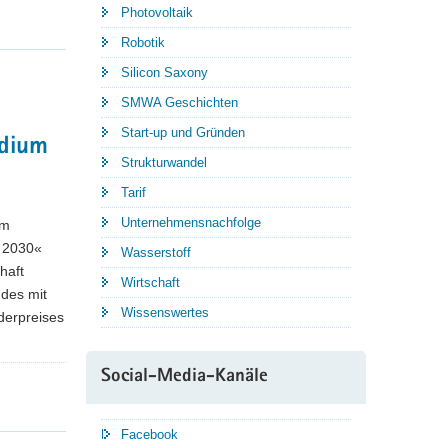
Photovoltaik
Robotik
Silicon Saxony
SMWA Geschichten
Start-up und Gründen
odium
Strukturwandel
Tarif
Unternehmensnachfolge
im
 2030«
Wasserstoff
haft
Wirtschaft
des mit
Wissenswertes
derpreises
Social-Media-Kanäle
Facebook