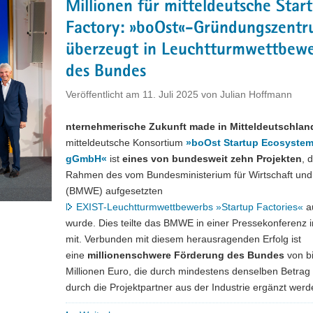
Millionen für mitteldeutsche Star
Gründungsförderung"
Factory: »boOst«-Gründungszent
überzeugt in Leuchtturmwettbew
des Bundes
Veröffentlicht am
11. Juli 2025
von
Julian Hoffmann
nternehmerische Zukunft made in Mitteldeutschlan
mitteldeutsche Konsortium
»boOst Startup Ecosyste
gGmbH«
ist
eines von bundesweit zehn Projekten
, 
Rahmen des vom Bundesministerium für Wirtschaft und
(BMWE) aufgesetzten
EXIST-Leuchtturmwettbewerbs »Startup Factories«
a
wurde. Dies teilte das BMWE in einer Pressekonferenz i
mit. Verbunden mit diesem herausragenden Erfolg ist
eine
millionenschwere Förderung des Bundes
von b
Millionen Euro, die durch mindestens denselben Betrag 
durch die Projektpartner aus der Industrie ergänzt werd