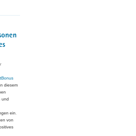
sonen
es
r
rtBonus
in diesem
nen
s und
gen ein.
ten von
ositives