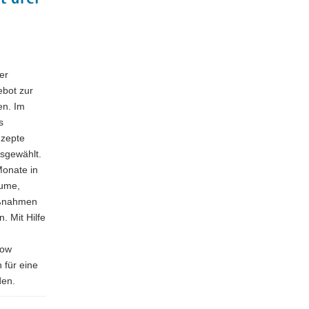
er
ebot zur
en. Im
s
nzepte
sgewählt.
Monate in
äume,
maßnahmen
. Mit Hilfe
how
 für eine
den.