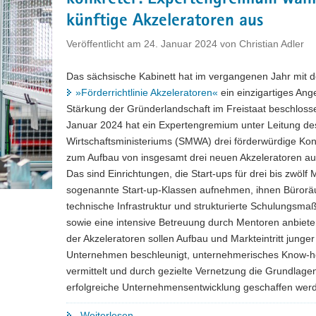
künftige Akzeleratoren aus
Veröffentlicht am
24. Januar 2024
von
Christian Adler
Das sächsische Kabinett hat im vergangenen Jahr mit d
»Förderrichtlinie Akzeleratoren«
ein einzigartiges Ang
Stärkung der Gründerlandschaft im Freistaat beschloss
Januar 2024 hat ein Expertengremium unter Leitung de
Wirtschaftsministeriums (SMWA) drei förderwürdige Ko
zum Aufbau von insgesamt drei neuen Akzeleratoren au
Das sind Einrichtungen, die Start-ups für drei bis zwölf 
sogenannte Start-up-Klassen aufnehmen, ihnen Büror
technische Infrastruktur und strukturierte Schulungs
sowie eine intensive Betreuung durch Mentoren anbieten
der Akzeleratoren sollen Aufbau und Markteintritt junger
Unternehmen beschleunigt, unternehmerisches Know-
vermittelt und durch gezielte Vernetzung die Grundlagen
erfolgreiche Unternehmensentwicklung geschaffen wer
"Starthilfe
Weiterlesen