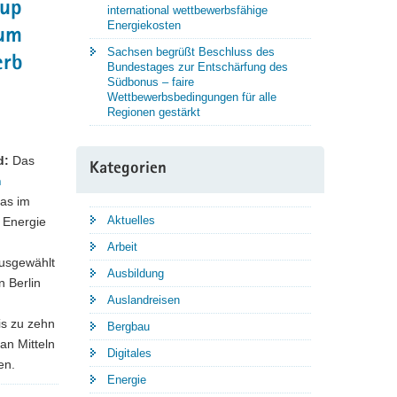
tup
international wettbewerbsfähige
Energiekosten
rum
Sachsen begrüßt Beschluss des
erb
Bundestages zur Entschärfung des
Südbonus – faire
Wettbewerbsbedingungen für alle
Regionen gestärkt
d:
Das
Kategorien
m
das im
Aktuelles
 Energie
Arbeit
usgewählt
Ausbildung
n Berlin
Auslandreisen
is zu zehn
Bergbau
an Mitteln
Digitales
en.
Energie