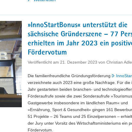
für
sächsische
Gründer
»InnoStartBonus« unterstützt die
wird
sächsische Gründerszene – 77 Per
konkreter:
Expertengremium
erhielten im Jahr 2023 ein positiv
wählt
Fördervotum
drei
künftige
Veröffentlicht am
21. Dezember 2023
von
Christian Adle
Akzeleratoren
aus"
Die familienfreundliche Gründungsförderung
InnoSta
verzeichnete auch 2023 eine große Nachfrage. Für die 
Jahr gestarteten beiden branchen- und technologieoffe
Förderaufrufe sowie die zwei Sonderaufrufe »Tourismu
Gastgewerbe insbesondere im ländlichen Raum« und
»Ernährung, Sport & Gesundheit« gingen 161 Bewerbun
51 Projekte – 26 Teams und 25 Einzelpersonen – erhiel
der Jury unter Vorsitz des Wirtschaftsministeriums ein p
Fördervotum.