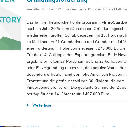
Gründungsförderung
Veröffentlicht am
29. Dezember 2025
von
Julian Hoffm
Das familienfreundliche Förderprogramm
»InnoStartB
auch im Jahr 2025 dem sächsischen Gründungsgesch
wieder einen großen Schub gegeben. Im 13. Förderaufru
im Mai konnten 21 Gründerinnen und Gründer mit 14 V
eine Förderung in Höhe von insgesamt 275.000 Euro er
Für den 14. Call tagte das Expertengremium Ende Nov
Ergebnis erhielten 27 Personen, welche 22 Vorhaben a
oder Einzelgründung umsetzen, das positive Votum der 
Besonders erfreulich sind der hohe Anteil von Frauen m
Prozent und die große Anzahl von 30 Kindern, die vom
Kinderbonus profitieren. Die geplante Summe der Zuw
beträgt für den 14. Förderaufruf 407.000 Euro.
"Rekordjahr
Weiterlesen
für
Sachsens
familienfreundliche