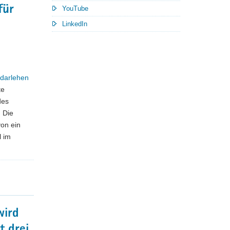
für
YouTube
LinkedIn
odarlehen
te
des
 Die
von ein
l im
wird
t drei