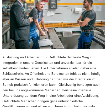
a
v
i
g
a
t
i
o
n
Ausbildung und Arbeit sind für Geflüchtete der beste Weg zur
Integration in unsere Gesellschaft und unverzichtbar für ein
selbstbestimmtes Leben. Die Unternehmen spielen dabei eine
Schlüsselrolle. An Offenheit und Bereitschaft fehlt es nicht, häufig
aber an Wissen und Erfahrung darüber, wie die Integration im
Betrieb praktisch funktionieren kann. Gleichzeitig benötigen auch
neu bei uns angekommene Menschen meist eine intensive
Unterstützung auf dem Weg in eine Arbeit oder eine Ausbildung.
Geflüchtete Menschen bringen ganz unterschiedliche
Qualifikationen mit und einige von ihnen haben keine formale