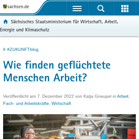
P
Portalübergreifende
o
H
Navigation
r
a
S
ortal:
Sächsisches Staatsministerium für Wirtschaft, Arbeit,
t
u
e
Energie und Klimaschutz
a
p
r
l
t
v
ü
i
i
Hauptinhalt
#ZUKUNFTblog
b
n
c
e
h
e
Wie finden geflüchtete
r
a
g
l
Menschen Arbeit?
r
t
e
i
Veröffentlicht am
7. Dezember 2022
von
Katja Gneupel
in
Arbeit
,
f
Fach- und Arbeitskräfte
,
Wirtschaft
e
n
d
e
N