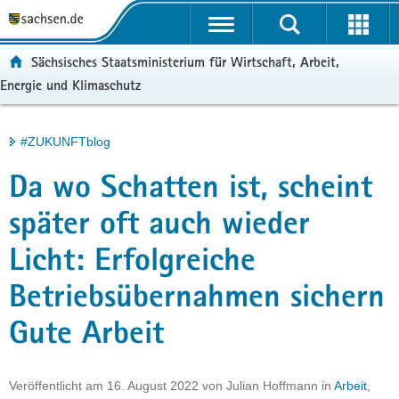
P
Portalübergreifende
o
H
Navigation
r
a
S
ortal:
Sächsisches Staatsministerium für Wirtschaft, Arbeit,
t
u
e
Energie und Klimaschutz
a
p
r
l
t
v
ü
i
i
Hauptinhalt
#ZUKUNFTblog
b
n
c
e
h
e
Da wo Schatten ist, scheint
r
a
g
l
später oft auch wieder
r
t
Licht: Erfolgreiche
e
i
Betriebsübernahmen sichern
f
e
Gute Arbeit
n
d
e
Veröffentlicht am
16. August 2022
von
Julian Hoffmann
in
Arbeit
,
N