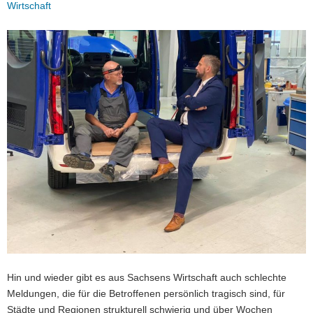
Wirtschaft
a
v
i
g
a
t
i
o
n
Hin und wieder gibt es aus Sachsens Wirtschaft auch schlechte
Meldungen, die für die Betroffenen persönlich tragisch sind, für
Städte und Regionen strukturell schwierig und über Wochen