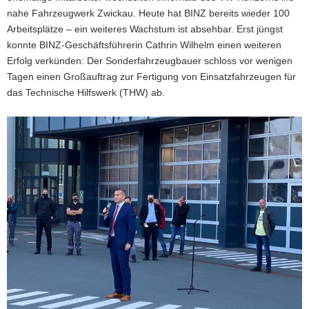
nahe Fahrzeugwerk Zwickau. Heute hat BINZ bereits wieder 100
Arbeitsplätze – ein weiteres Wachstum ist absehbar. Erst jüngst
konnte BINZ-Geschäftsführerin Cathrin Wilhelm einen weiteren
Erfolg verkünden: Der Sonderfahrzeugbauer schloss vor wenigen
Tagen einen Großauftrag zur Fertigung von Einsatzfahrzeugen für
das Technische Hilfswerk (THW) ab.