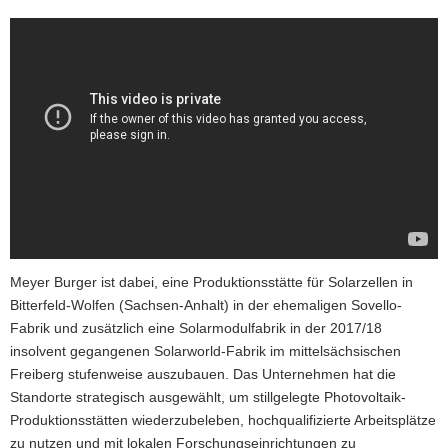
Meyer Burger ist dabei, eine Produktionsstätte für Solarzellen in
Bitterfeld-Wolfen (Sachsen-Anhalt) in der ehemaligen Sovello-
Fabrik und zusätzlich eine Solarmodulfabrik in der 2017/18
insolvent gegangenen Solarworld-Fabrik im mittelsächsischen
Freiberg stufenweise auszubauen. Das Unternehmen hat die
Standorte strategisch ausgewählt, um stillgelegte Photovoltaik-
Produktionsstätten wiederzubeleben, hochqualifizierte Arbeitsplätze
zu nutzen und mit lokalen Forschungseinrichtungen zu