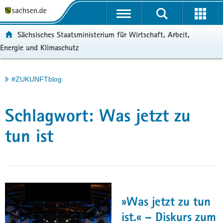
P
Portalübergreifende
o
H
Navigation
r
a
S
ortal:
Sächsisches Staatsministerium für Wirtschaft, Arbeit,
t
u
e
Energie und Klimaschutz
a
p
r
l
t
v
ü
i
i
Hauptinhalt
#ZUKUNFTblog
b
n
c
e
h
e
r
a
Schlagwort:
Was jetzt zu
g
l
r
t
tun ist
e
i
f
e
n
d
»Was jetzt zu tun
e
ist.« – Diskurs zum
N