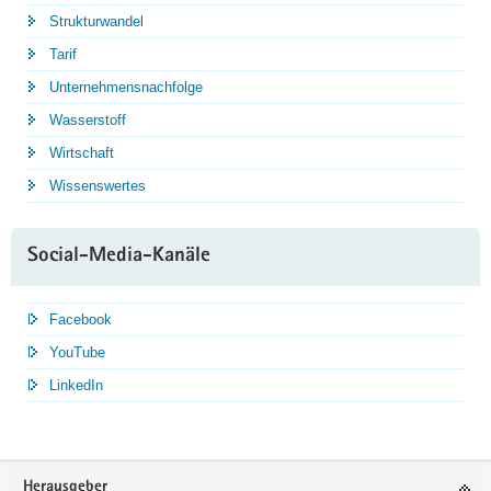
Strukturwandel
Tarif
Unternehmensnachfolge
Wasserstoff
Wirtschaft
Wissenswertes
Social-Media-Kanäle
Facebook
YouTube
LinkedIn
Service
Herausgeber