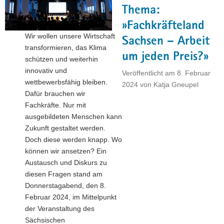
Thema:
a
v
»Fachkräfteland
i
Wir wollen unsere Wirtschaft
Sachsen – Arbeit
g
transformieren, das Klima
um jeden Preis?»
a
schützen und weiterhin
t
innovativ und
Veröffentlicht am
8. Februar
i
wettbewerbsfähig bleiben.
2024
von
Katja Gneupel
o
Dafür brauchen wir
n
Fachkräfte. Nur mit
ausgebildeten Menschen kann
Zukunft gestaltet werden.
Doch diese werden knapp. Wo
können wir ansetzen? Ein
Austausch und Diskurs zu
diesen Fragen stand am
Donnerstagabend, den 8.
Februar 2024, im Mittelpunkt
der Veranstaltung des
Sächsischen