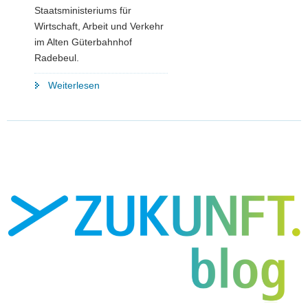
Staatsministeriums für
Wirtschaft, Arbeit und Verkehr
im Alten Güterbahnhof
Radebeul.
"»Was
Weiterlesen
jetzt
zu
tun
ist.«
–
Diskurs
zum
Thema:
»Fachkräfteland
Sachsen
–
Arbeit
um
jeden