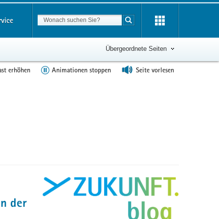
Suchbegriff
rvice
Suche starten
Übergeordnete Seiten
ast erhöhen
Animationen stoppen
Seite vorlesen
en der