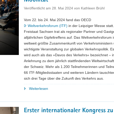
Mobilität
Veröffentlicht am
28. Mai 2024
von
Kathleen Brühl
Vom 22. bis 24. Mai 2024 fand das OECD
Weltverkehrsforum (ITF)
in der Leipziger Messe statt
Freistaat Sachsen trat als regionaler Partner und Gast
alljährlichen Gipfeltreffens auf. Das Weltverkehrsforum i
weltweit größte Zusammenkunft von Verkehrsministern 
wichtigste Veranstaltung zur globalen Verkehrspolitik. E
wird auch als das »Davos des Verkehrs« bezeichnet – i
Anlehnung zu dem jährlich stattfindenden Weltwirtschaf
der Schweiz. Mehr als 1.200 Teilnehmerinnen und Teil
66 ITF-Mitgliedsstaaten und weiteren Ländern tauschte
sich drei Tage über die Zukunft des Verkehrs aus.
"Weltverkehrsforum
Weiterlesen
beleuchtet
in
Leipzig
Erster internationaler Kongress zu
aktuelle