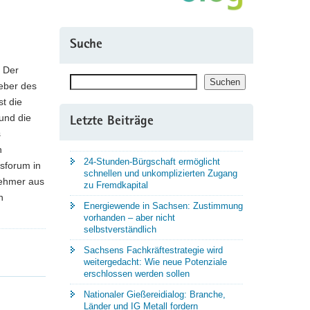
Suche
. Der
Suchen
Suchen
geber des
st die
und die
Letzte Beiträge
s
n
24-Stunden-Bürgschaft ermöglicht
tsforum in
schnellen und unkomplizierten Zugang
nehmer aus
zu Fremdkapital
n
Energiewende in Sachsen: Zustimmung
vorhanden – aber nicht
selbstverständlich
Sachsens Fachkräftestrategie wird
weitergedacht: Wie neue Potenziale
erschlossen werden sollen
Nationaler Gießereidialog: Branche,
Länder und IG Metall fordern