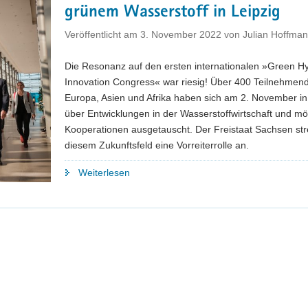
grünem Wasserstoff in Leipzig
Herausforderungen
der
Veröffentlicht am
3. November 2022
von
Julian Hoffma
Mobilität"
Die Resonanz auf den ersten internationalen »Green H
Innovation Congress« war riesig! Über 400 Teilnehmen
Europa, Asien und Afrika haben sich am 2. November in
über Entwicklungen in der Wasserstoffwirtschaft und mö
Kooperationen ausgetauscht. Der Freistaat Sachsen str
diesem Zukunftsfeld eine Vorreiterrolle an.
"Erster
Weiterlesen
internationaler
Kongress
zu
grünem
Wasserstoff
in
Leipzig"