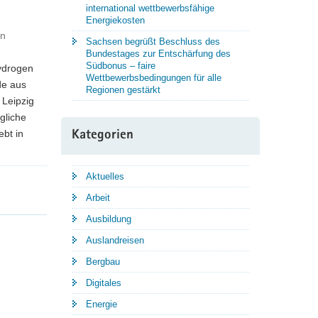
international wettbewerbsfähige
Energiekosten
nn
Sachsen begrüßt Beschluss des
Bundestages zur Entschärfung des
Südbonus – faire
ydrogen
Wettbewerbsbedingungen für alle
de aus
Regionen gestärkt
 Leipzig
gliche
ebt in
Kategorien
Aktuelles
Arbeit
Ausbildung
Auslandreisen
Bergbau
Digitales
Energie