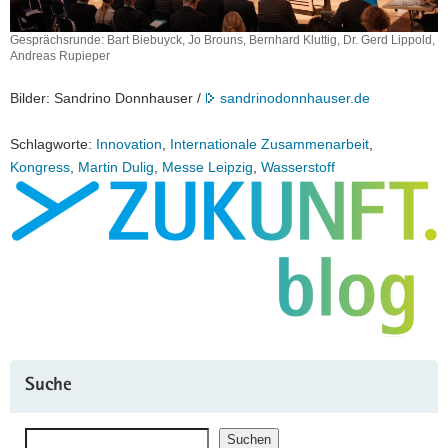
Gesprächsrunde: Bart Biebuyck, Jo Brouns, Bernhard Kluttig, Dr. Gerd Lippold,
Andreas Rupieper
Bilder: Sandrino Donnhauser /
sandrinodonnhauser.de
Schlagworte:
Innovation
,
Internationale Zusammenarbeit
,
Kongress
,
Martin Dulig
,
Messe Leipzig
,
Wasserstoff
Suche
Suchen
Suchen