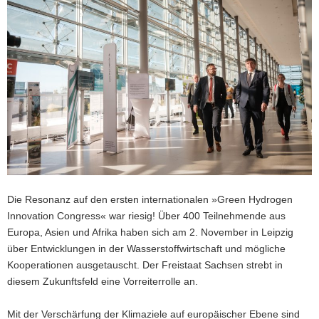
a
v
i
g
a
t
i
o
n
Die Resonanz auf den ersten internationalen »Green Hydrogen
Innovation Congress« war riesig! Über 400 Teilnehmende aus
Europa, Asien und Afrika haben sich am 2. November in Leipzig
über Entwicklungen in der Wasserstoffwirtschaft und mögliche
Kooperationen ausgetauscht. Der Freistaat Sachsen strebt in
diesem Zukunftsfeld eine Vorreiterrolle an.
Mit der Verschärfung der Klimaziele auf europäischer Ebene sind