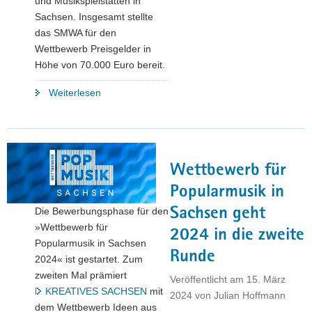
und Musikspielstätten in
Sachsen. Insgesamt stellte
das SMWA für den
Wettbewerb Preisgelder in
Höhe von 70.000 Euro bereit.
"Sachsen
Weiterlesen
zeichnet
Preisträgerinnen
und
Preisträger
Wettbewerb für
des
Wettbewerbs
Popularmusik in
Popularmusik
Die Bewerbungsphase für den
Sachsen geht
aus "
»Wettbewerb für
2024 in die zweite
Popularmusik in Sachsen
Runde
2024« ist gestartet. Zum
zweiten Mal prämiert
Veröffentlicht am
15. März
KREATIVES SACHSEN
mit
2024
von
Julian Hoffmann
dem Wettbewerb Ideen aus