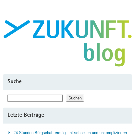
geht
2024
in
die
zweite
Runde"
Suche
Suchen
Suchen
Letzte Beiträge
24-Stunden-Bürgschaft ermöglicht schnellen und unkomplizierten