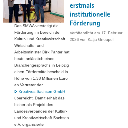
erstmals
a
v
institutionelle
i
Förderung
Das SMWA verstetigt die
g
Förderung im Bereich der
a
Veröffentlicht am
17. Februar
Kultur- und Kreativwirtschaft.
t
2026
von
Katja Gneupel
Wirtschafts- und
i
Arbeitsminister Dirk Panter hat
o
heute anlässlich eines
n
Branchengesprächs in Leipzig
einen Fördermittelbescheid in
Höhe von 1,38 Millionen Euro
an Vertreter der
Kreatives Sachsen GmbH
überreicht. Damit erhält das
bisher als Projekt des
Landesverbandes der Kultur-
und Kreativwirtschaft Sachsen
e.V. organisierte