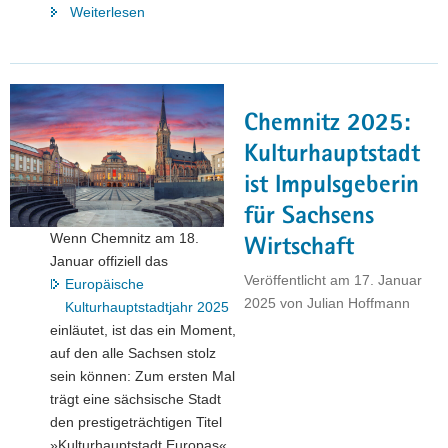
"Sächsischer
Weiterlesen
Staatspreis
für
Design
2025:
Chemnitz 2025:
Jetzt
bewerben!"
Kulturhauptstadt
ist Impulsgeberin
für Sachsens
Wenn Chemnitz am 18.
Wirtschaft
Januar offiziell das
Veröffentlicht am
17. Januar
Europäische
2025
von
Julian Hoffmann
Kulturhauptstadtjahr 2025
einläutet, ist das ein Moment,
auf den alle Sachsen stolz
sein können: Zum ersten Mal
trägt eine sächsische Stadt
den prestigeträchtigen Titel
»Kulturhauptstadt Europas«.