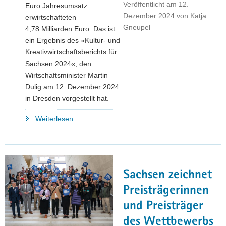
Veröffentlicht am
12.
Euro Jahresumsatz
Dezember 2024
von
Katja
erwirtschafteten
Gneupel
4,78 Milliarden Euro. Das ist
ein Ergebnis des »Kultur- und
Kreativwirtschaftsberichts für
Sachsen 2024«, den
Wirtschaftsminister Martin
Dulig am 12. Dezember 2024
in Dresden vorgestellt hat.
"81.000
Weiterlesen
Beschäftigte
und
Umsatzhoch: Neuer
Branchenbericht
Sachsen zeichnet
zeigt
die
Preisträgerinnen
Dynamik
und Preisträger
der
des Wettbewerbs
sächsischen