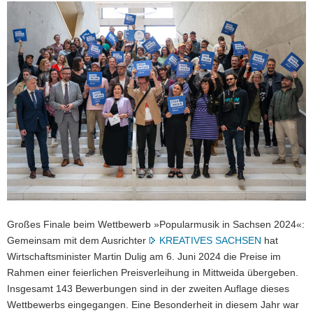
a
v
i
g
a
t
i
o
n
Großes Finale beim Wettbewerb »Popularmusik in Sachsen 2024«:
Gemeinsam mit dem Ausrichter
KREATIVES SACHSEN
hat
Wirtschaftsminister Martin Dulig am 6. Juni 2024 die Preise im
Rahmen einer feierlichen Preisverleihung in Mittweida übergeben.
Insgesamt 143 Bewerbungen sind in der zweiten Auflage dieses
Wettbewerbs eingegangen. Eine Besonderheit in diesem Jahr war