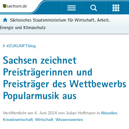
P
Portalübergreifende
o
H
Navigation
r
a
S
ortal:
Sächsisches Staatsministerium für Wirtschaft, Arbeit,
t
u
e
Energie und Klimaschutz
a
p
r
l
t
v
ü
i
i
Hauptinhalt
#ZUKUNFTblog
b
n
c
e
h
e
Sachsen zeichnet
r
a
g
l
Preisträgerinnen und
r
t
Preisträger des Wettbewerbs
e
i
Popularmusik aus
f
e
n
Veröffentlicht am
6. Juni 2024
von
Julian Hoffmann
in
Aktuelles
,
d
Kreativwirtschaft
,
Wirtschaft
,
Wissenswertes
e
N