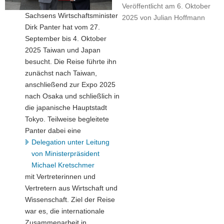
Veröffentlicht am
6. Oktober
a
Sachsens Wirtschaftsminister
2025
von
Julian Hoffmann
v
Dirk Panter hat vom 27.
i
September bis 4. Oktober
g
2025 Taiwan und Japan
a
besucht. Die Reise führte ihn
t
zunächst nach Taiwan,
i
anschließend zur Expo 2025
o
nach Osaka und schließlich in
n
die japanische Hauptstadt
Tokyo. Teilweise begleitete
Panter dabei eine
Delegation unter Leitung
von Ministerpräsident
Michael Kretschmer
mit Vertreterinnen und
Vertretern aus Wirtschaft und
Wissenschaft. Ziel der Reise
war es, die internationale
Zusammenarbeit in