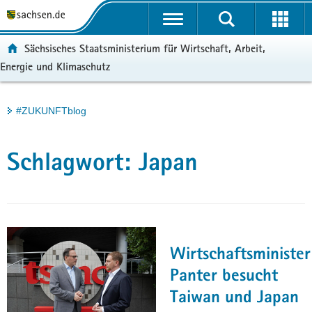
P
Portalübergreifende
o
H
Navigation
r
a
S
ortal:
Sächsisches Staatsministerium für Wirtschaft, Arbeit,
t
u
e
Energie und Klimaschutz
a
p
r
l
t
v
ü
i
i
Hauptinhalt
#ZUKUNFTblog
b
n
c
e
h
e
r
a
Schlagwort:
Japan
g
l
r
t
e
i
f
e
Wirtschaftsminister
n
Panter besucht
d
Taiwan und Japan
e
N