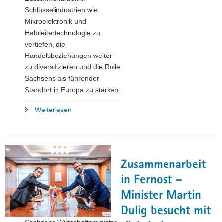
Schlüsselindustrien wie
Mikroelektronik und
Halbleitertechnologie zu
vertiefen, die
Handelsbeziehungen weiter
zu diversifizieren und die Rolle
Sachsens als führender
Standort in Europa zu stärken.
"Wirtschaftsminister
Weiterlesen
Panter
besucht
Taiwan
und
Zusammenarbeit
Japan"
in Fernost –
Minister Martin
Dulig besucht mit
Sachsens Wirtschaftsminister