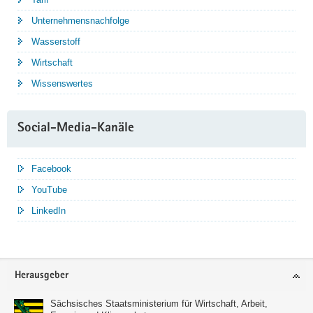
Unternehmensnachfolge
Wasserstoff
Wirtschaft
Wissenswertes
Social-Media-Kanäle
Facebook
YouTube
LinkedIn
Service
Herausgeber
Sächsisches Staatsministerium für Wirtschaft, Arbeit,