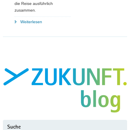
die Reise ausführlich
zusammen.
"Zusammenarbeit
Weiterlesen
in
Fernost
–
Minister
Martin
Dulig
besucht
mit
sächsischer
Wirtschaftsdelegation
Japan
und
Südkorea"
Suche