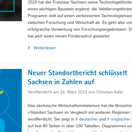
2020 hat der Freistaat Sachsen seine Technologieförd
einen wichtigen Baustein ergänzt: die Validierungsförd
Programm zielt auf einen verbesserten Technologietran
zwischen Forschung und Wirtschaft ab. Es geht also um
erfolgreiche Verwertung von Forschungsergebnissen.
hat jetzt einen neuen Förderaufruf gestartet.
"Validierungsförderung:
Weiterlesen
25
weitere
Projekte
Neuer Standortbericht schlüsselt
ausgewählt,
Sachsen in Zahlen auf
neue
Bewerbungsrunde
Veröffentlicht am
16. März 2023
von
Christian Adler
gestartet"
Das sächsische Wirtschaftsministerium hat die Broschü
»Standort Sachsen im Vergleich mit anderen Regionen
veröffentlicht. Sie zeigt in
deutscher
und
englischer
auf fast 80 Seiten in über 100 Tabellen, Diagrammen u