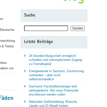
Suche
en
Suchen
Suchen
 Deutsche
ntwicklung
Letzte Beiträge
t & Tietze
24-Stunden-Bürgschaft ermöglicht
schnellen und unkomplizierten Zugang
chbau
zu Fremdkapital
haben vor.
Energiewende in Sachsen: Zustimmung
vorhanden – aber nicht
selbstverständlich
Sachsens Fachkräftestrategie wird
weitergedacht: Wie neue Potenziale
erschlossen werden sollen
 Fäden
Nationaler Gießereidialog: Branche,
Länder und IG Metall fordern