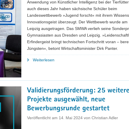
Anwendung von Künstlicher Intelligenz bei der Tierfütte
auch dieses Jahr haben sächsische Schüler beim
Landeswettbewerb »Jugend forscht« mit ihrem Wissen
Innovationsgeist überzeugt. Der Wettbewerb wurde am 12
Leipzig ausgetragen. Das SMWA verlieh seine Sonderpr
Gymnasiasten aus Dresden und Leipzig. »Leidenschaftl
Erfindergeist bringt technischen Fortschritt voran – bere
Jüngsten«, betont Wirtschaftsminister Dirk Panter.
"Sachsens
Weiterlesen
Jugend
forscht,
wie
man
Validierungsförderung: 25 weiter
Drohnen
Projekte ausgewählt, neue
und
die
Bewerbungsrunde gestartet
Tierfütterung
Veröffentlicht am
14. Mai 2024
von
Christian Adler
optimiert"