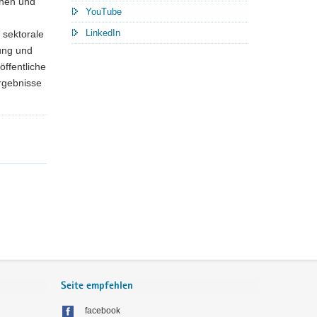
chen und
YouTube
LinkedIn
 sektorale
hung und
öffentliche
rgebnisse
Seite empfehlen
facebook