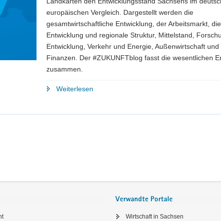
Landkarten den Entwicklungsstand Sachsens im deuts
europäischen Vergleich. Dargestellt werden die
gesamtwirtschaftliche Entwicklung, der Arbeitsmarkt, die
Entwicklung und regionale Struktur, Mittelstand, Forsc
Entwicklung, Verkehr und Energie, Außenwirtschaft und 
Finanzen. Der #ZUKUNFTblog fasst die wesentlichen E
zusammen.
"Neuer
Weiterlesen
Standortbericht
schlüsselt
Sachsen
in
Zahlen
auf"
Verwandte Portale
ht
Wirtschaft in Sachsen