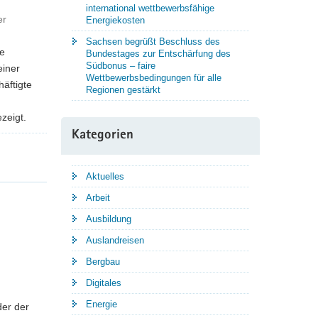
international wettbewerbsfähige
er
Energiekosten
Sachsen begrüßt Beschluss des
he
Bundestages zur Entschärfung des
Südbonus – faire
einer
Wettbewerbsbedingungen für alle
häftigte
Regionen gestärkt
zeigt.
Kategorien
Aktuelles
Arbeit
Ausbildung
Auslandreisen
Bergbau
Digitales
Energie
der der