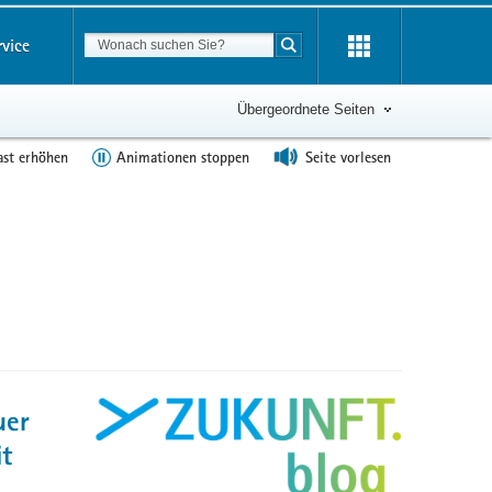
Suchbegriff
rvice
Suche starten
Übergeordnete Seiten
ast erhöhen
Animationen stoppen
Seite vorlesen
uer
t