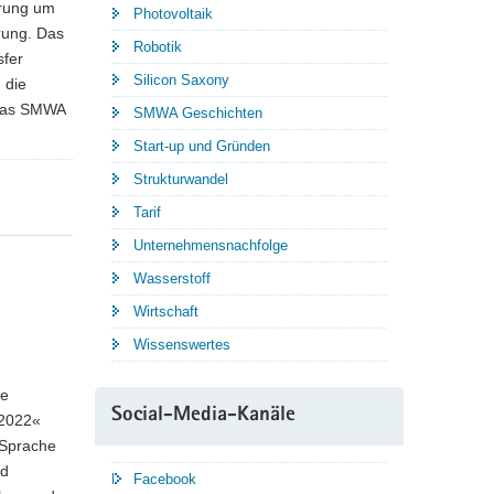
erung um
Photovoltaik
erung. Das
Robotik
sfer
Silicon Saxony
 die
 Das SMWA
SMWA Geschichten
Start-up und Gründen
Strukturwandel
Tarif
Unternehmensnachfolge
Wasserstoff
Wirtschaft
Wissenswertes
re
Social-Media-Kanäle
 2022«
Sprache
nd
Facebook