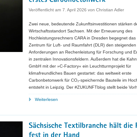
erstes Carbonbetonwerk
Veröffentlicht am
7. April 2026
von
Christian Adler
Zwei neue, bedeutende Zukunftsinvestitionen stärken d
Wirtschaftsstandort Sachsen. Mit der Erneuerung des
Hochleistungsrechners CARA in Dresden begegnet das
Zentrum für Luft- und Raumfahrt (DLR) den steigenden
Anforderungen an Rechenleistung für Forschung und E
in zentralen Innovationsfeldern. Außerdem hat die Kahn
GmbH mit der »C-Factory« ein Leuchtturmprojekt für
klimafreundliches Bauen gestartet: das weltweit erste
Carbonbetonwerk für CO₂-speichernde Bauteile im Ho
entsteht in Leipzig. Der #ZUKUNFTblog stellt beide Vor
"Innovationen
Weiterlesen
made
in
Saxony:
Sächsische Textilbranche hält die
Neuer
fest in der Hand
Supercomputer