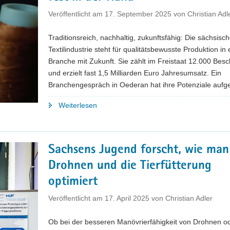
CARA
Veröffentlicht am
17. September 2025
von
Christian Adl
und
weltweit
Traditionsreich, nachhaltig, zukunftsfähig: Die sächsisc
erstes
Textilindustrie steht für qualitätsbewusste Produktion in 
Carbonbetonwerk"
Branche mit Zukunft. Sie zählt im Freistaat 12.000 Besc
und erzielt fast 1,5 Milliarden Euro Jahresumsatz. Ein
Branchengespräch in Oederan hat ihre Potenziale aufge
"Sächsische
Weiterlesen
Textilbranche
hält
die
Sachsens Jugend forscht, wie man
Fäden
Drohnen und die Tierfütterung
fest
in
optimiert
der
Veröffentlicht am
17. April 2025
von
Christian Adler
Hand"
Ob bei der besseren Manövrierfähigkeit von Drohnen o