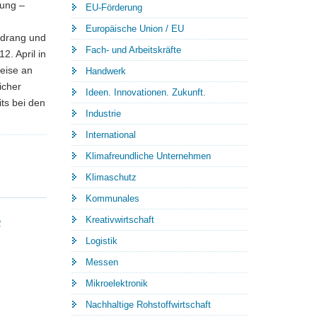
rung –
EU-Förderung
Europäische Union / EU
sdrang und
Fach- und Arbeitskräfte
. April in
eise an
Handwerk
icher
Ideen. Innovationen. Zukunft.
its bei den
Industrie
International
Klimafreundliche Unternehmen
Klimaschutz
Kommunales
e
Kreativwirtschaft
Logistik
Messen
Mikroelektronik
Nachhaltige Rohstoffwirtschaft