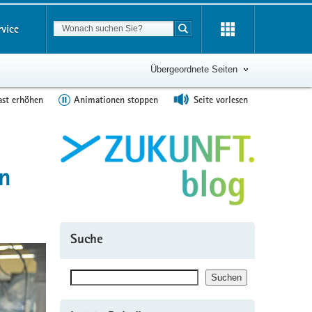
Suchbegriff
rvice
Suche starten
Übergeordnete Seiten
ast erhöhen
Animationen stoppen
Seite vorlesen
en
Suche
Suchen
Suchen