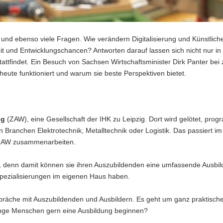
n und ebenso viele Fragen. Wie verändern Digitalisierung und Künstlich
eit und Entwicklungschancen? Antworten darauf lassen sich nicht nur in
tattfindet. Ein Besuch von Sachsen Wirtschaftsminister Dirk Panter bei 
 heute funktioniert und warum sie beste Perspektiven bietet.
ng
(ZAW), eine Gesellschaft der IHK zu Leipzig. Dort wird gelötet, prog
n Branchen Elektrotechnik, Metalltechnik oder Logistik. Das passiert i
m ZAW zusammenarbeiten.
nd, denn damit können sie ihren Auszubildenden eine umfassende Ausbi
Spezialisierungen im eigenen Haus haben.
präche mit Auszubildenden und Ausbildern. Es geht um ganz praktisch
unge Menschen gern eine Ausbildung beginnen?