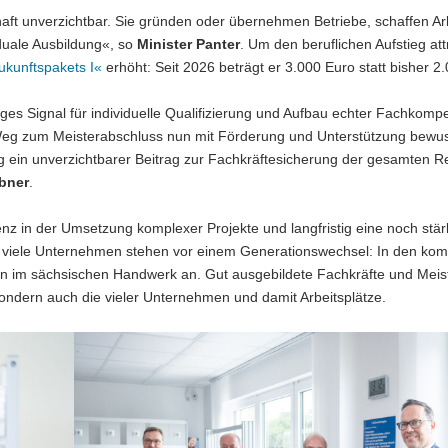
haft unverzichtbar. Sie gründen oder übernehmen Betriebe, schaffen Ar
duale Ausbildung«, so
Minister Panter
. Um den beruflichen Aufstieg att
ukunftspakets I«
erhöht: Seit 2026 beträgt er 3.000 Euro statt bisher 2
ges Signal für individuelle Qualifizierung und Aufbau echter Fachkomp
Weg zum Meisterabschluss nun mit Förderung und Unterstützung bewu
ig ein unverzichtbarer Beitrag zur Fachkräftesicherung der gesamten R
bner
.
z in der Umsetzung komplexer Projekte und langfristig eine noch stär
enn viele Unternehmen stehen vor einem Generationswechsel: In den k
 im sächsischen Handwerk an. Gut ausgebildete Fachkräfte und Meis
 sondern auch die vieler Unternehmen und damit Arbeitsplätze.