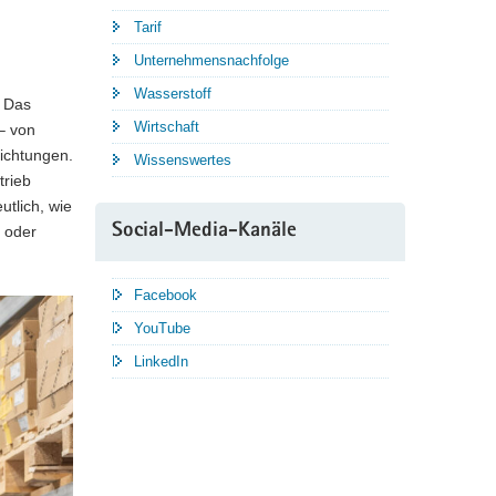
Tarif
Unternehmensnachfolge
Wasserstoff
: Das
Wirtschaft
– von
ichtungen.
Wissenswertes
trieb
utlich, wie
Social-Media-Kanäle
g oder
Facebook
YouTube
LinkedIn