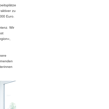
beitsplätze
raktiver zu
.000 Euro.
etenz. Wir
sst
egion«,
kere
ommenden
terinnen