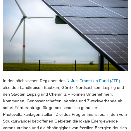
a
v
i
g
a
t
i
o
n
In den sächsischen Regionen des
Just Transition Fund (JTF)
–
also den Landkreisen Bautzen, Görlitz, Nordsachsen, Leipzig und
den Städten Leipzig und Chemnitz – können Unternehmen,
Kommunen, Genossenschaften, Vereine und Zweckverbände ab
sofort Förderanträge für gemeinschaftlich genutzte
Photovoltaikanlagen stellen. Ziel des Programms ist es, in den vom
Strukturwandel betroffenen Gebieten die lokale Energiewende
voranzutreiben und die Abhängigkeit von fossilen Energien deutlich