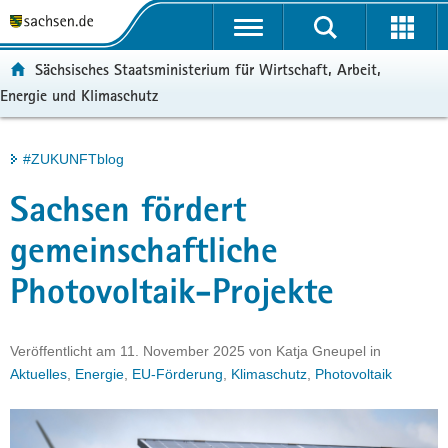
P
Portalübergreifende
o
H
Navigation
r
a
S
ortal:
Sächsisches Staatsministerium für Wirtschaft, Arbeit,
t
u
e
Energie und Klimaschutz
a
p
r
l
t
v
ü
i
i
Hauptinhalt
#ZUKUNFTblog
b
n
c
e
h
e
Sachsen fördert
r
a
g
l
gemeinschaftliche
r
t
Photovoltaik-Projekte
e
i
f
Veröffentlicht am
11. November 2025
von
Katja Gneupel
in
e
Aktuelles
,
Energie
,
EU-Förderung
,
Klimaschutz
,
Photovoltaik
n
d
e
N