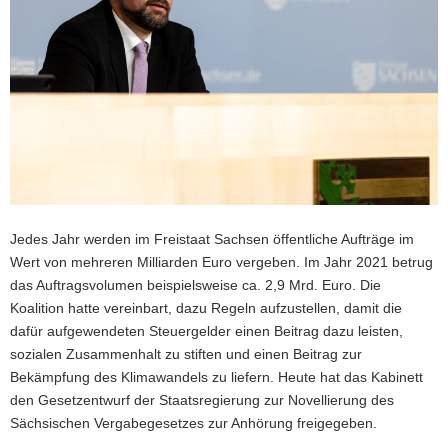
a
v
i
g
a
t
i
o
n
Jedes Jahr werden im Freistaat Sachsen öffentliche Aufträge im
Wert von mehreren Milliarden Euro vergeben. Im Jahr 2021 betrug
das Auftragsvolumen beispielsweise ca. 2,9 Mrd. Euro. Die
Koalition hatte vereinbart, dazu Regeln aufzustellen, damit die
dafür aufgewendeten Steuergelder einen Beitrag dazu leisten,
sozialen Zusammenhalt zu stiften und einen Beitrag zur
Bekämpfung des Klimawandels zu liefern. Heute hat das Kabinett
den Gesetzentwurf der Staatsregierung zur Novellierung des
Sächsischen Vergabegesetzes zur Anhörung freigegeben.