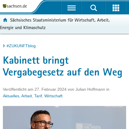
P
Portalübergreifende
o
H
Navigation
r
a
S
ortal:
Sächsisches Staatsministerium für Wirtschaft, Arbeit,
t
u
e
Energie und Klimaschutz
a
p
r
l
t
v
ü
i
i
Hauptinhalt
#ZUKUNFTblog
b
n
c
e
h
e
Kabinett bringt
r
a
g
l
Vergabegesetz auf den Weg
r
t
e
i
Veröffentlicht am
27. Februar 2024
von
Julian Hoffmann
in
f
Aktuelles
,
Arbeit
,
Tarif
,
Wirtschaft
e
n
d
e
N