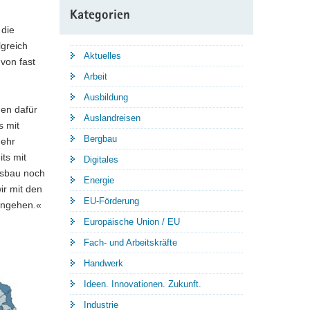
Kategorien
die
lgreich
Aktuelles
von fast
Arbeit
Ausbildung
hen dafür
Auslandreisen
s mit
Bergbau
mehr
its mit
Digitales
usbau noch
Energie
r mit den
EU-Förderung
 angehen.«
Europäische Union / EU
Fach- und Arbeitskräfte
Handwerk
Ideen. Innovationen. Zukunft.
Industrie