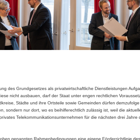
ng des Grundgesetzes als privatwirtschaftliche Dienstleistungen Aufg
ese nicht ausbauen, darf der Staat unter engen rechtlichen Vorausse
dkreise, Städte und ihre Ortsteile sowie Gemeinden dürfen demzufolge 
 sondern nur dort, wo es beihilferechtlich zulässig ist, weil die aktuell
n privates Telekommunikationsunternehmen für die nächsten drei Jahre d
r oben genannten Rahmenbedingungen eine eigene Förderrichtlinie de