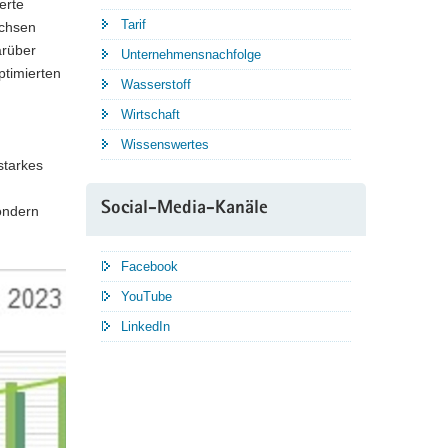
erte
Tarif
achsen
arüber
Unternehmensnachfolge
ptimierten
Wasserstoff
Wirtschaft
Wissenswertes
starkes
Social-Media-Kanäle
ondern
Facebook
YouTube
LinkedIn