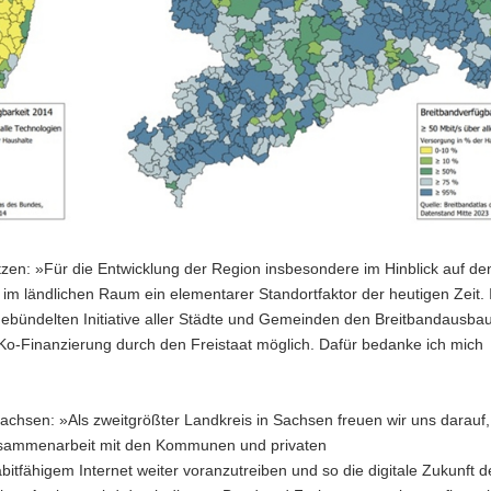
zen: »Für die Entwicklung der Region insbesondere im Hinblick auf de
 im ländlichen Raum ein elementarer Standortfaktor der heutigen Zeit. 
 gebündelten Initiative aller Städte und Gemeinden den Breitbandausba
r Ko-Finanzierung durch den Freistaat möglich. Dafür bedanke ich mich
sachsen: »Als zweitgrößter Landkreis in Sachsen freuen wir uns darauf,
 Zusammenarbeit mit den Kommunen und privaten
tfähigem Internet weiter voranzutreiben und so die digitale Zukunft d