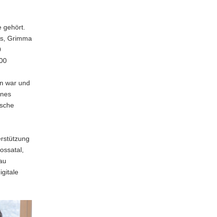
 gehört.
 es, Grimma
0
200
en war und
enes
ische
erstützung
ossatal,
au
gitale