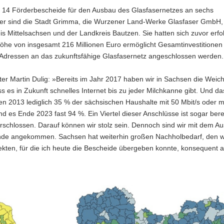
ich 14 Förderbescheide für den Ausbau des Glasfasernetzes an sechs
 sind die Stadt Grimma, die Wurzener Land-Werke Glasfaser GmbH, 
s Mittelsachsen und der Landkreis Bautzen. Sie hatten sich zuvor erfo
he von insgesamt 216 Millionen Euro ermöglicht Gesamtinvestitionen 
0 Adressen an das zukunftsfähige Glasfasernetz angeschlossen werden.
ster Martin Dulig: »Bereits im Jahr 2017 haben wir in Sachsen die Weic
ass es in Zukunft schnelles Internet bis zu jeder Milchkanne gibt. Und da
en 2013 lediglich 35 % der sächsischen Haushalte mit 50 Mbit/s oder 
ind es Ende 2023 fast 94 %. Ein Viertel dieser Anschlüsse ist sogar bere
rschlossen. Darauf können wir stolz sein. Dennoch sind wir mit dem A
nde angekommen. Sachsen hat weiterhin großen Nachholbedarf, den wi
ekten, für die ich heute die Bescheide übergeben konnte, konsequent