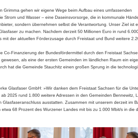
»In Grimma gehen wir eigene Wege beim Aufbau eines umfassenden
 wie Strom und Wasser – eine Daseinsvorsorge, die in kommunale Hände
Anbieter, sondern übernehmen selbst die Verantwortung. Unser Ziel ist
lasfaser zu machen. Nachdem derzeit 50 Millionen Euro in rund 6.00
s mit der aktuellen Förderzusage durch Freistaat und Bund weitere 2.
ie Co-Finanzierung der Bundesfördermittel durch den Freistaat Sachs
z gewesen, als eine der ersten Gemeinden im ländlichen Raum ein eig
durch hat die Gemeinde Stauchitz einen großen Sprung in die technolog
erke Glasfaser GmbH: »Wir danken dem Freistaat Sachsen für die Unt
 ab 2025 rund 1.800 weitere Adressen in den Gemeinden Bennewitz, L
ken Glasfaseranschluss ausstatten. Zusammen mit unserem derzeit im B
etwa 68 Prozent des Wurzener Landes mit bis zu 1.000 Mbit/s in die di