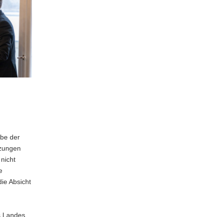
abe der
tzungen
nicht
e
ie Absicht
s Landes