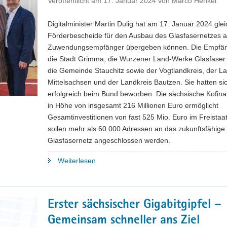
Veröffentlicht am
17. Januar 2024
von
Marco Henkel
Digitalminister Martin Dulig hat am 17. Januar 2024 gle
Förderbescheide für den Ausbau des Glasfasernetzes 
Zuwendungsempfänger übergeben können. Die Empfän
die Stadt Grimma, die Wurzener Land-Werke Glasfase
die Gemeinde Stauchitz sowie der Vogtlandkreis, der L
Mittelsachsen und der Landkreis Bautzen. Sie hatten si
erfolgreich beim Bund beworben. Die sächsische Kofin
in Höhe von insgesamt 216 Millionen Euro ermöglicht
Gesamtinvestitionen von fast 525 Mio. Euro im Freistaa
sollen mehr als 60.000 Adressen an das zukunftsfähige
Glasfasernetz angeschlossen werden.
"Förderung
Weiterlesen
des
Glasfaserausbaus
geht
Erster sächsischer Gigabitgipfel –
weiter"
Gemeinsam schneller ans Ziel