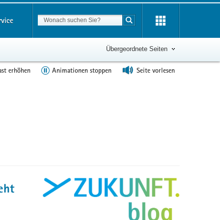
Suchbegriff
rvice
Suche starten
Übergeordnete Seiten
ast erhöhen
Animationen stoppen
Seite vorlesen
eht