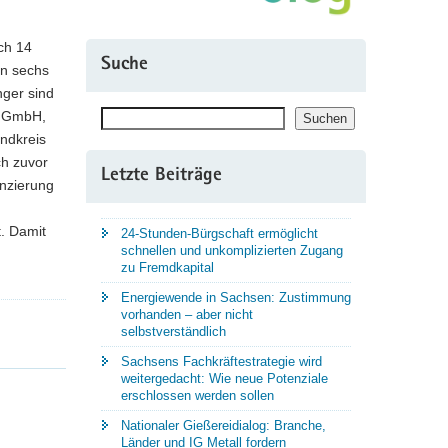
ich 14
Suche
an sechs
ger sind
Suchen
r GmbH,
Suchen
andkreis
ch zuvor
Letzte Beiträge
anzierung
t. Damit
24-Stunden-Bürgschaft ermöglicht
schnellen und unkomplizierten Zugang
zu Fremdkapital
Energiewende in Sachsen: Zustimmung
vorhanden – aber nicht
selbstverständlich
Sachsens Fachkräftestrategie wird
weitergedacht: Wie neue Potenziale
erschlossen werden sollen
Nationaler Gießereidialog: Branche,
Länder und IG Metall fordern