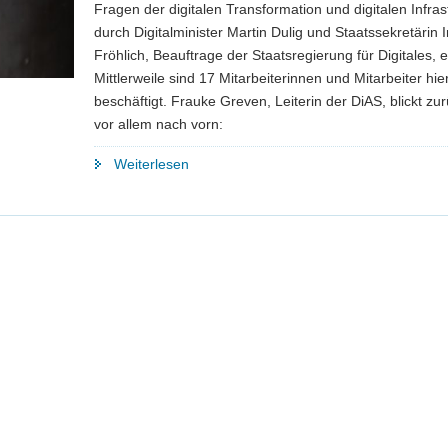
Fragen der digitalen Transformation und digitalen Infras
durch Digitalminister Martin Dulig und Staatssekretärin 
Fröhlich, Beauftrage der Staatsregierung für Digitales, e
Mittlerweile sind 17 Mitarbeiterinnen und Mitarbeiter hie
beschäftigt. Frauke Greven, Leiterin der DiAS, blickt zu
vor allem nach vorn:
"»Informationssicherheit
Weiterlesen
muss
bei
digitaler
Transformation
mitgedacht
werden«"