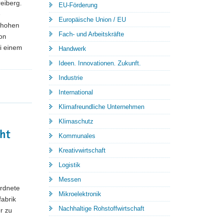
eiberg.
EU-Förderung
e
Europäische Union / EU
 hohen
Fach- und Arbeitskräfte
on
i einem
Handwerk
Ideen. Innovationen. Zukunft.
Industrie
International
Klimafreundliche Unternehmen
Klimaschutz
ht
Kommunales
Kreativwirtschaft
Logistik
Messen
ordnete
Mikroelektronik
abrik
Nachhaltige Rohstoffwirtschaft
r zu