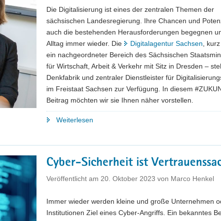
quo
Die Digitalisierung ist eines der zentralen Themen der
in
sächsischen Landesregierung. Ihre Chancen und Potenz
Wirtschaft,
auch die bestehenden Herausforderungen begegnen u
Wissenschaft
Alltag immer wieder. Die
Digitalagentur Sachsen
, kur
und
ein nachgeordneter Bereich des Sächsischen Staatsmin
Bildung"
für Wirtschaft, Arbeit & Verkehr mit Sitz in Dresden – ste
Denkfabrik und zentraler Dienstleister für Digitalisieru
im Freistaat Sachsen zur Verfügung. In diesem #ZUKU
Beitrag möchten wir sie Ihnen näher vorstellen.
"Die
Weiterlesen
Zukunft
ist
Digital
Cyber-Sicherheit ist Vertrauenssa
–
Die
Veröffentlicht am
20. Oktober 2023
von
Marco Henkel
DiAS
hilft"
Immer wieder werden kleine und große Unternehmen o
Institutionen Ziel eines Cyber-Angriffs. Ein bekanntes Be