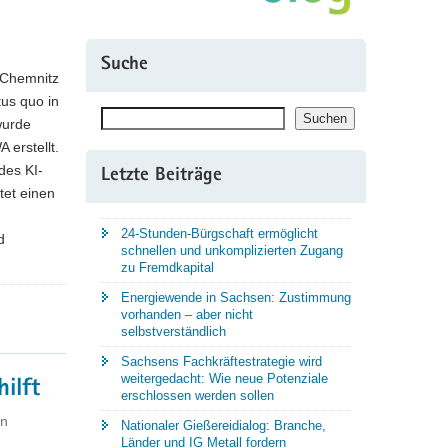
Suche
 Chemnitz
tus quo in
Suchen
Suchen
wurde
 erstellt.
des KI-
Letzte Beiträge
tet einen
24-Stunden-Bürgschaft ermöglicht
d
schnellen und unkomplizierten Zugang
zu Fremdkapital
Energiewende in Sachsen: Zustimmung
vorhanden – aber nicht
selbstverständlich
Sachsens Fachkräftestrategie wird
weitergedacht: Wie neue Potenziale
hilft
erschlossen werden sollen
nn
Nationaler Gießereidialog: Branche,
Länder und IG Metall fordern