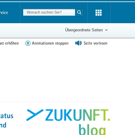
Suchbegriff
rvice
Suche starten
Übergeordnete Seiten
ast erhöhen
Animationen stoppen
Seite vorlesen
tatus
und