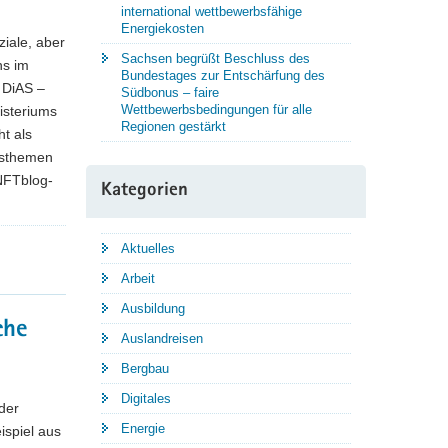
international wettbewerbsfähige
Energiekosten
iale, aber
Sachsen begrüßt Beschluss des
ns im
Bundestages zur Entschärfung des
z DiAS –
Südbonus – faire
Wettbewerbsbedingungen für alle
isteriums
Regionen gestärkt
ht als
ngsthemen
NFTblog-
Kategorien
Aktuelles
Arbeit
Ausbildung
che
Auslandreisen
Bergbau
Digitales
der
Energie
ispiel aus