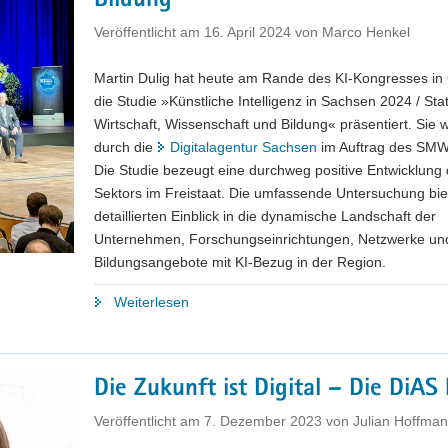
Bildung
Veröffentlicht am
16. April 2024
von
Marco Henkel
Martin Dulig hat heute am Rande des KI-Kongresses in
die Studie »Künstliche Intelligenz in Sachsen 2024 / Sta
Wirtschaft, Wissenschaft und Bildung« präsentiert. Sie 
durch die
Digitalagentur Sachsen
im Auftrag des SMWA
Die Studie bezeugt eine durchweg positive Entwicklung 
Sektors im Freistaat. Die umfassende Untersuchung bie
detaillierten Einblick in die dynamische Landschaft der
Unternehmen, Forschungseinrichtungen, Netzwerke un
Bildungsangebote mit KI-Bezug in der Region.
"KI
Weiterlesen
in
Sachsen:
Neue
Die Zukunft ist Digital – Die DiAS 
Studie
zum
Veröffentlicht am
7. Dezember 2023
von
Julian Hoffma
Status