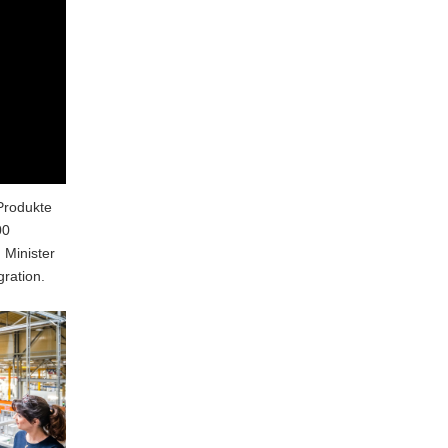
Produkte
00
 Minister
ration.