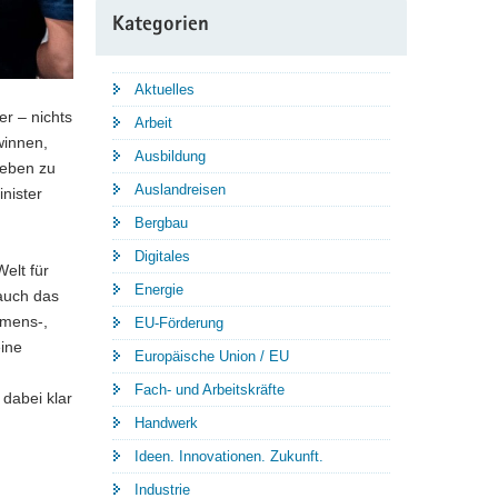
Kategorien
Aktuelles
er – nichts
Arbeit
winnen,
Ausbildung
heben zu
Auslandreisen
nister
Bergbau
Digitales
elt für
Energie
 auch das
hmens-,
EU-Förderung
eine
Europäische Union / EU
e
Fach- und Arbeitskräfte
dabei klar
Handwerk
Ideen. Innovationen. Zukunft.
Industrie