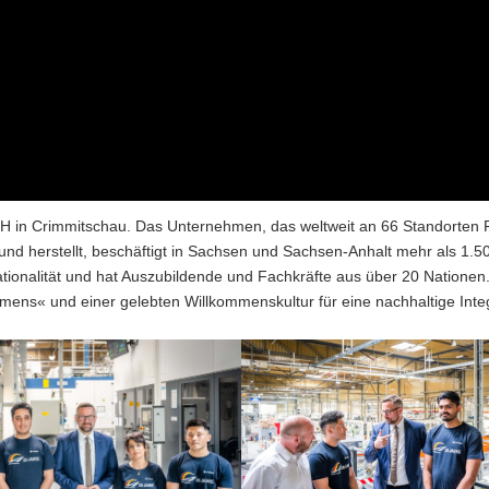
H in Crimmitschau. Das Unternehmen, das weltweit an 66 Standorten 
 und herstellt, beschäftigt in Sachsen und Sachsen-Anhalt mehr als 1.5
nationalität und hat Auszubildende und Fachkräfte aus über 20 Nationen.
mens« und einer gelebten Willkommenskultur für eine nachhaltige Integ