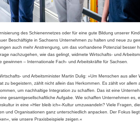
rnisierung des Schienennetzes oder für eine gute Bildung unserer Kind
 Dauer Beschäftigte in Sachsens Unternehmen zu halten und neue zu ge
gungen auch mehr Anstrengung, um das vorhandene Potenzial besser 
age nachzugehen, wie das gelingt, widmete Wirtschafts- und Arbeitsmi
 gewinnen – Internationale Fach- und Arbeitskräfte für Sachsen.
rtschafts- und Arbeitsminister Martin Dulig: »Um Menschen aus aller W
at zu begeistern, zählt nicht allein das Herkommen. Es zählt vor allem
kommen, um nachhaltige Integration zu schaffen. Das ist eine Unterne
eine gesamtgesellschaftliche Aufgabe. Wie schaffen Unternehmen es, 
kultur in eine »Hier bleib ich«-Kultur umzuwandeln? Viele Fragen, di
n und Organisationen ganz unterschiedlich anpacken. Der Fokus liegt 
en«, wie unsere Praxisbeispiele zeigen.«