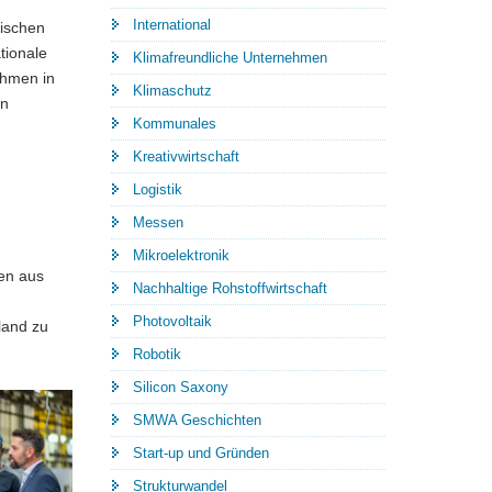
International
sischen
tionale
Klimafreundliche Unternehmen
ehmen in
Klimaschutz
en
Kommunales
Kreativwirtschaft
Logistik
Messen
Mikroelektronik
en aus
Nachhaltige Rohstoffwirtschaft
Photovoltaik
land zu
Robotik
Silicon Saxony
SMWA Geschichten
Start-up und Gründen
Strukturwandel