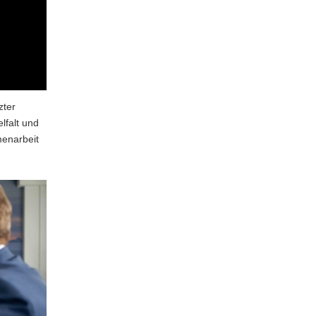
zter
lfalt und
menarbeit