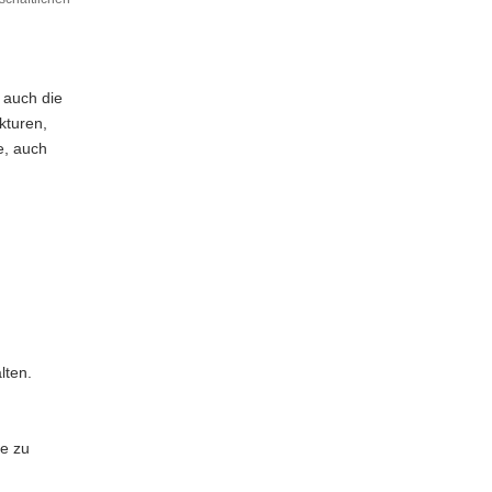
 auch die
kturen,
e, auch
lten.
ue zu