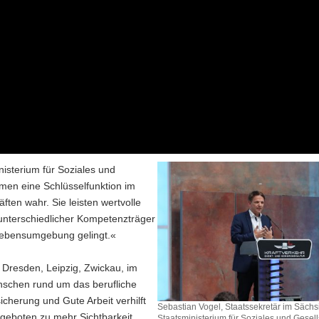
isterium für Soziales und
en eine Schlüsselfunktion im
ten wahr. Sie leisten wertvolle
unterschiedlicher Kompetenzträger
d Lebensumgebung gelingt.«
 Dresden, Leipzig, Zwickau, im
nschen rund um das berufliche
herung und Gute Arbeit verhilft
Sebastian Vogel, Staatssekretär im Säch
eboten zu mehr Sichtbarkeit,
Staatsministerium für Soziales und Gesell