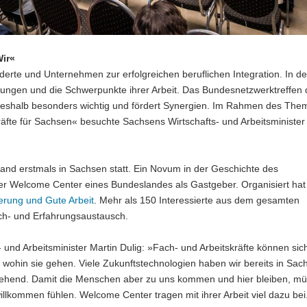
Wir«
derte und Unternehmen zur erfolgreichen beruflichen Integration. In d
ungen und die Schwerpunkte ihrer Arbeit. Das Bundesnetzwerktreffen 
deshalb besonders wichtig und fördert Synergien. Im Rahmen des Th
äfte für Sachsen« besuchte Sachsens Wirtschafts- und Arbeitsminister
nd erstmals in Sachsen statt. Ein Novum in der Geschichte des
er Welcome Center eines Bundeslandes als Gastgeber. Organisiert hat
erung und Gute Arbeit
. Mehr als 150 Interessierte aus dem gesamten
ch- und Erfahrungsaustausch.
- und Arbeitsminister Martin Dulig: »Fach- und Arbeitskräfte können sic
wohin sie gehen. Viele Zukunftstechnologien haben wir bereits in Sa
ziehend. Damit die Menschen aber zu uns kommen und hier bleiben, mü
illkommen fühlen. Welcome Center tragen mit ihrer Arbeit viel dazu bei