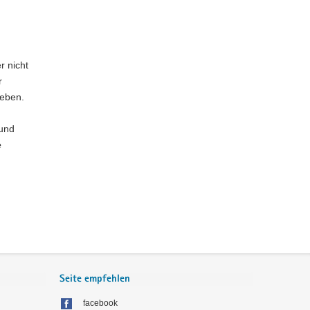
r nicht
r
geben.
 und
e
Seite empfehlen
facebook