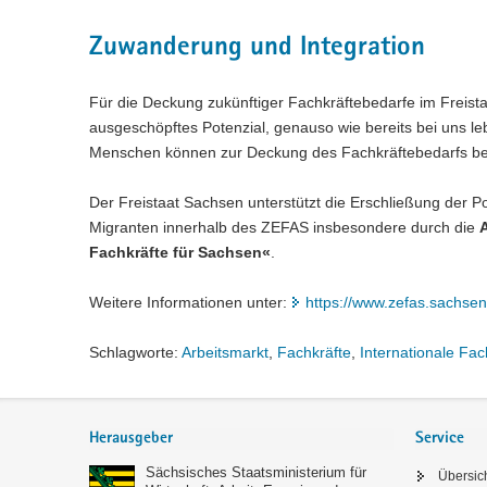
Zuwanderung und Integration
Für die Deckung zukünftiger Fachkräftebedarfe im Freista
ausgeschöpftes Potenzial, genauso wie bereits bei uns 
Menschen können zur Deckung des Fachkräftebedarfs beit
Der Freistaat Sachsen unterstützt die Erschließung der P
Migranten innerhalb des ZEFAS insbesondere durch die
Fachkräfte für Sachsen«
.
Weitere Informationen unter:
https://www.zefas.sachse
Schlagworte:
Arbeitsmarkt
,
Fachkräfte
,
Internationale Fac
Service
Herausgeber
Service
Sächsisches Staatsministerium für
Übersic