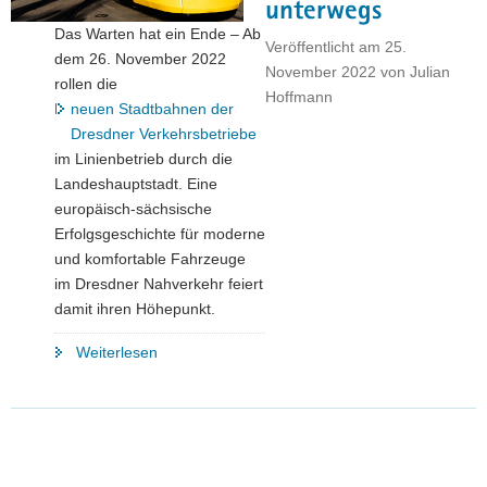
unterwegs
a
Das Warten hat ein Ende – Ab
Veröffentlicht am
25.
v
dem 26. November 2022
November 2022
von
Julian
i
rollen die
Hoffmann
g
neuen Stadtbahnen der
a
Dresdner Verkehrsbetriebe
t
im Linienbetrieb durch die
i
Landeshauptstadt. Eine
o
europäisch-sächsische
n
Erfolgsgeschichte für moderne
und komfortable Fahrzeuge
im Dresdner Nahverkehr feiert
damit ihren Höhepunkt.
"»Die
Weiterlesen
Neue«
in
Dresden
–
Europäisch