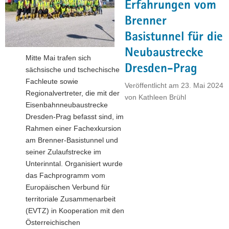
Erfahrungen vom
a
Brenner
v
i
Basistunnel für die
g
Neubaustrecke
Mitte Mai trafen sich
a
Dresden-Prag
sächsische und tschechische
t
Fachleute sowie
i
Veröffentlicht am
23. Mai 2024
Regionalvertreter, die mit der
o
von
Kathleen Brühl
Eisenbahnneubaustrecke
n
Dresden-Prag befasst sind, im
Rahmen einer Fachexkursion
am Brenner-Basistunnel und
seiner Zulaufstrecke im
Unterinntal. Organisiert wurde
das Fachprogramm vom
Europäischen Verbund für
territoriale Zusammenarbeit
(EVTZ) in Kooperation mit den
Österreichischen