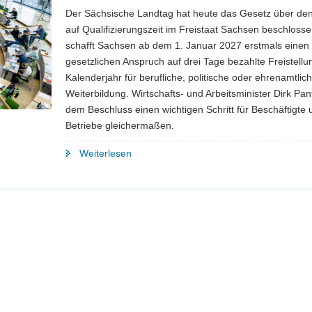
Der Sächsische Landtag hat heute das Gesetz über de
auf Qualifizierungszeit im Freistaat Sachsen beschloss
schafft Sachsen ab dem 1. Januar 2027 erstmals einen
gesetzlichen Anspruch auf drei Tage bezahlte Freistellu
Kalenderjahr für berufliche, politische oder ehrenamtlic
Weiterbildung. Wirtschafts- und Arbeitsminister Dirk Pant
dem Beschluss einen wichtigen Schritt für Beschäftigte 
Betriebe gleichermaßen.
"Gesetz
Weiterlesen
über
den
Anspruch
auf
Freistellung
zur
Qualifizierung
im
Freistaat