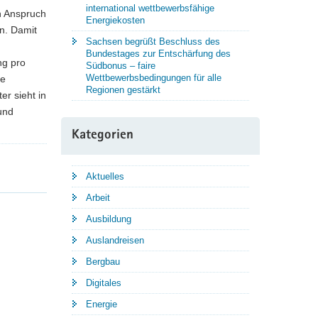
international wettbewerbsfähige
n Anspruch
Energiekosten
en. Damit
Sachsen begrüßt Beschluss des
Bundestages zur Entschärfung des
ng pro
Südbonus – faire
Wettbewerbsbedingungen für alle
he
Regionen gestärkt
er sieht in
und
Kategorien
Aktuelles
Arbeit
Ausbildung
Auslandreisen
Bergbau
Digitales
Energie