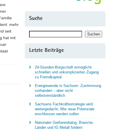
are
iner
Familie
Suche
tent: mehr
d seit
Suchen
Suchen
g hat mit
ruar
Letzte Beiträge
staat
24-Stunden-Bürgschaft ermöglicht
schnellen und unkomplizierten Zugang
zu Fremdkapital
Energiewende in Sachsen: Zustimmung
vorhanden – aber nicht
selbstverständlich
Sachsens Fachkräftestrategie wird
weitergedacht: Wie neue Potenziale
erschlossen werden sollen
Nationaler Gießereidialog: Branche,
Länder und IG Metall fordern