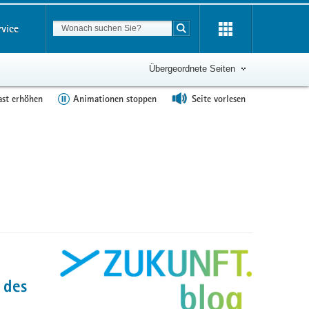
Suchbegriff
rvice
Suche starten
Übergeordnete Seiten
ast erhöhen
Animationen stoppen
Seite vorlesen
 des