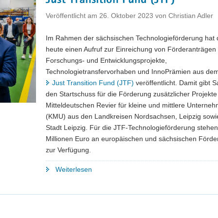
Just Transition Fund (JTF)
Veröffentlicht am
26. Oktober 2023
von
Christian Adler
Im Rahmen der sächsischen Technologieförderung ha
heute einen Aufruf zur Einreichung von Förderanträgen 
Forschungs- und Entwicklungsprojekte,
Technologietransfervorhaben und InnoPrämien aus de
Just Transition Fund (JTF)
veröffentlicht. Damit gibt 
den Startschuss für die Förderung zusätzlicher Projekte
Mitteldeutschen Revier für kleine und mittlere Unterne
(KMU) aus den Landkreisen Nordsachsen, Leipzig sowi
Stadt Leipzig. Für die JTF-Technologieförderung stehe
Millionen Euro an europäischen und sächsischen Förder
zur Verfügung.
"Freistaat
Weiterlesen
Sachsen
startet
Technologieförderung
aus