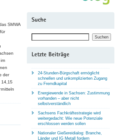
Suche
t das SMWA
für
Suchen
Suchen
m
Sachsen
Letzte Beiträge
 im
hmen
24-Stunden-Bürgschaft ermöglicht
e der
schnellen und unkomplizierten Zugang
n 14,15
zu Fremdkapital
mitteln
Energiewende in Sachsen: Zustimmung
vorhanden – aber nicht
selbstverständlich
Sachsens Fachkräftestrategie wird
weitergedacht: Wie neue Potenziale
erschlossen werden sollen
Nationaler Gießereidialog: Branche,
Länder und IG Metall fordern