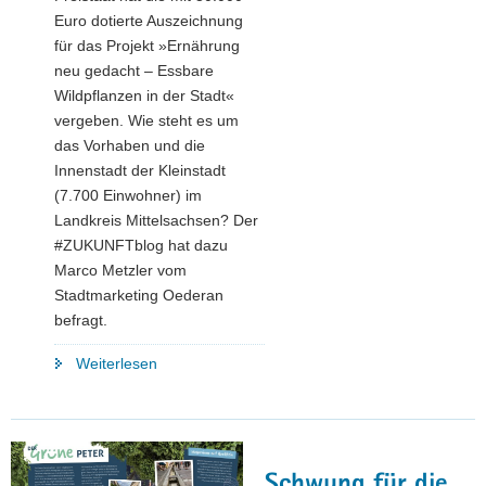
Euro dotierte Auszeichnung
für das Projekt »Ernährung
neu gedacht – Essbare
Wildpflanzen in der Stadt«
vergeben. Wie steht es um
das Vorhaben und die
Innenstadt der Kleinstadt
(7.700 Einwohner) im
Landkreis Mittelsachsen? Der
#ZUKUNFTblog hat dazu
Marco Metzler vom
Stadtmarketing Oederan
befragt.
"Projekt
Weiterlesen
Wildpflanzenpark:
Gegen
öde
Orte
Schwung für die