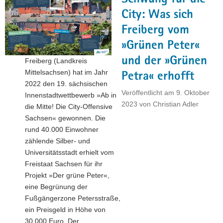
ist
in
City: Was sich
Oederan
Freiberg vom
ein
»Grünen Peter«
Kraut
gewachsen"
und der »Grünen
Freiberg (Landkreis
Mittelsachsen) hat im Jahr
Petra« erhofft
2022 den 19. sächsischen
Veröffentlicht am
9. Oktober
Innenstadtwettbewerb »Ab in
2023
von
Christian Adler
die Mitte! Die City-Offensive
Sachsen« gewonnen. Die
rund 40.000 Einwohner
zählende Silber- und
Universitätsstadt erhielt vom
Freistaat Sachsen für ihr
Projekt »Der grüne Peter«,
eine Begrünung der
Fußgängerzone Petersstraße,
ein Preisgeld in Höhe von
30.000 Euro. Der