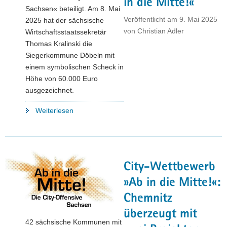
in die Mitte!«
Sachsen« beteiligt. Am 8. Mai
Veröffentlicht am
9. Mai 2025
2025 hat der sächsische
von
Christian Adler
Wirtschaftsstaatssekretär
Thomas Kralinski die
Siegerkommune Döbeln mit
einem symbolischen Scheck in
Höhe von 60.000 Euro
ausgezeichnet.
"Herzlichen
Weiterlesen
Glückwunsch!
Döbeln
zieht
seinen
City-Wettbewerb
Stiefel
durch
»Ab in die Mitte!«:
und
Chemnitz
gewinnt
überzeugt mit
Wettbewerb
42 sächsische Kommunen mit
»Ab