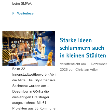
beim SMWA.
"»Cooler
Weiterlesen
Kern
statt
grauer
Stein«:
Starke Ideen
Sachsen
sucht
schlummern auch
die
in kleinen Städten
besten
Konzepte
Veröffentlicht am
1. Dezember
Beim 22.
zur
2025
von
Christian Adler
Innenstadtwettbewerb »Ab in
Belebung
die Mitte! Die City-Offensive
der
Sachsen« wurden am 1.
Innenstädte"
Dezember in Görlitz die
diesjährigen Preisträger
ausgezeichnet. Mit 61
Projekten aus 53 Kommunen