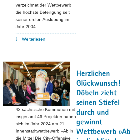
verzeichnet der Wettbewerb
die höchste Beteiligung seit
seiner ersten Auslobung im
Jahr 2004.
"Starke
Weiterlesen
Ideen
schlummern
auch
in
Herzlichen
kleinen
Städten"
Glückwunsch!
Döbeln zieht
seinen Stiefel
42 sächsische Kommunen mit
durch und
insgesamt 46 Projekten haben
gewinnt
sich im Jahr 2024 am 21.
Wettbewerb »Ab
Innenstadtwettbewerb »Ab in
die Mitte! Die City-Offensive