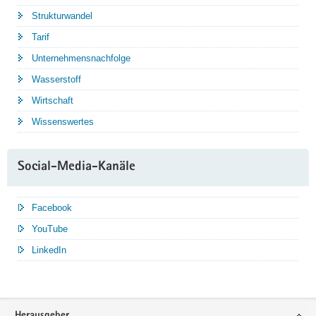
Strukturwandel
Tarif
Unternehmensnachfolge
Wasserstoff
Wirtschaft
Wissenswertes
Social-Media-Kanäle
Facebook
YouTube
LinkedIn
Service
Herausgeber