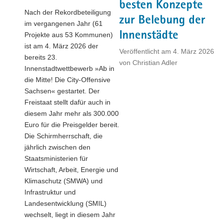
besten Konzepte
a
Nach der Rekordbeteiligung
zur Belebung der
v
im vergangenen Jahr (61
i
Innenstädte
Projekte aus 53 Kommunen)
g
ist am 4. März 2026 der
Veröffentlicht am
4. März 2026
a
bereits 23.
von
Christian Adler
t
Innenstadtwettbewerb »Ab in
i
die Mitte! Die City-Offensive
o
Sachsen« gestartet. Der
n
Freistaat stellt dafür auch in
diesem Jahr mehr als 300.000
Euro für die Preisgelder bereit.
Die Schirmherrschaft, die
jährlich zwischen den
Staatsministerien für
Wirtschaft, Arbeit, Energie und
Klimaschutz (SMWA) und
Infrastruktur und
Landesentwicklung (SMIL)
wechselt, liegt in diesem Jahr