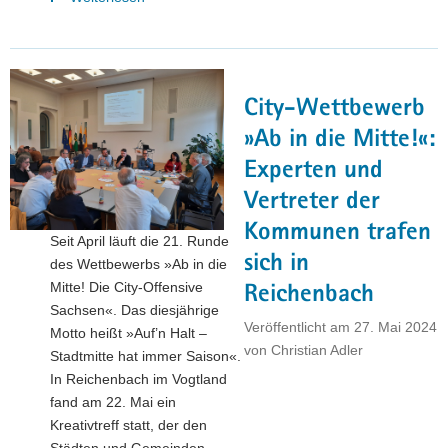
gewinnt
Sonderpreis
des
SMWA
City-Wettbewerb
beim
City-
»Ab in die Mitte!«:
Wettbewerb
Experten und
»Ab
Vertreter der
in
die
Kommunen trafen
Seit April läuft die 21. Runde
Mitte!«"
sich in
des Wettbewerbs »Ab in die
Mitte! Die City-Offensive
Reichenbach
Sachsen«. Das diesjährige
Veröffentlicht am
27. Mai 2024
Motto heißt »Auf’n Halt –
von
Christian Adler
Stadtmitte hat immer Saison«.
In Reichenbach im Vogtland
fand am 22. Mai ein
Kreativtreff statt, der den
Städten und Gemeinden