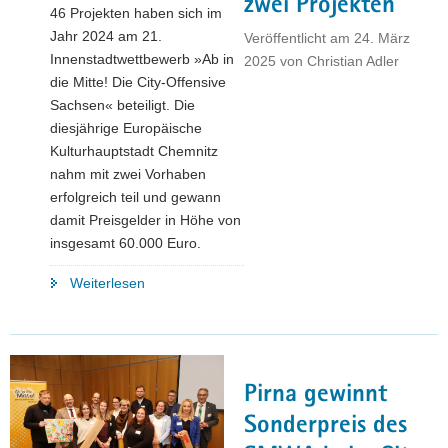
zwei Projekten
46 Projekten haben sich im
in
Jahr 2024 am 21.
Veröffentlicht am
24. März
die
Innenstadtwettbewerb »Ab in
2025
von
Christian Adler
Mitte!«"
die Mitte! Die City-Offensive
Sachsen« beteiligt. Die
diesjährige Europäische
Kulturhauptstadt Chemnitz
nahm mit zwei Vorhaben
erfolgreich teil und gewann
damit Preisgelder in Höhe von
insgesamt 60.000 Euro.
"City-
Weiterlesen
Wettbewerb
»Ab
in
die
Pirna gewinnt
Mitte!«:
Chemnitz
Sonderpreis des
überzeugt