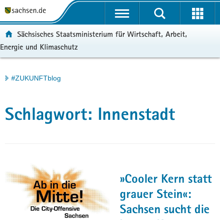
P
Portalübergreifende
o
H
Navigation
r
a
S
ortal:
Sächsisches Staatsministerium für Wirtschaft, Arbeit,
t
u
e
Energie und Klimaschutz
a
p
r
l
t
v
ü
i
i
Hauptinhalt
#ZUKUNFTblog
b
n
c
e
h
e
r
a
Schlagwort:
Innenstadt
g
l
r
t
e
i
f
e
»Cooler Kern statt
n
grauer Stein«:
d
Sachsen sucht die
e
N