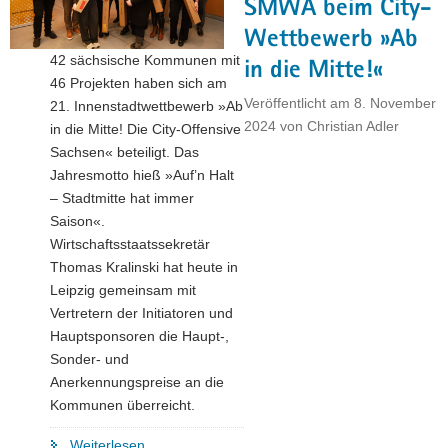
SMWA beim City-
mit
Wettbewerb »Ab
zwei
42 sächsische Kommunen mit
Projekten"
in die Mitte!«
46 Projekten haben sich am
Veröffentlicht am
8. November
21. Innenstadtwettbewerb »Ab
2024
von
Christian Adler
in die Mitte! Die City-Offensive
Sachsen« beteiligt. Das
Jahresmotto hieß »Auf’n Halt
– Stadtmitte hat immer
Saison«.
Wirtschaftsstaatssekretär
Thomas Kralinski hat heute in
Leipzig gemeinsam mit
Vertretern der Initiatoren und
Hauptsponsoren die Haupt-,
Sonder- und
Anerkennungspreise an die
Kommunen überreicht.
"Pirna
Weiterlesen