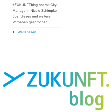
#ZUKUNFTblog hat mit City-
Managerin Nicole Schimpke
über dieses und weitere
Vorhaben gesprochen.
"Schwung
Weiterlesen
für
die
City:
Was
sich
Freiberg
vom
»Grünen
Peter«
und
der
»Grünen
Petra«