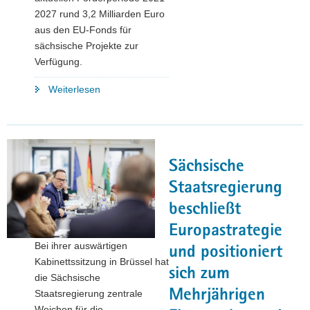
2027 rund 3,2 Milliarden Euro
aus den EU-Fonds für
sächsische Projekte zur
Verfügung.
"3,2
Weiterlesen
Milliarden
Euro
für
Sachsens
Sächsische
Zukunft:
EU-
Staatsregierung
Förderprogramme
beschließt
ziehen
Europastrategie
Zwischenbilanz "
Bei ihrer auswärtigen
und positioniert
Kabinettssitzung in Brüssel hat
sich zum
die Sächsische
Mehrjährigen
Staatsregierung zentrale
Weichen für die