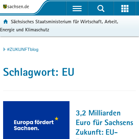
P
Portalübergreifende
o
H
Navigation
r
a
S
ortal:
Sächsisches Staatsministerium für Wirtschaft, Arbeit,
t
u
e
Energie und Klimaschutz
a
p
r
l
t
v
ü
i
i
Hauptinhalt
#ZUKUNFTblog
b
n
c
e
h
e
r
a
Schlagwort:
EU
g
l
r
t
e
i
f
e
3,2 Milliarden
n
Euro für Sachsens
d
Zukunft: EU-
e
N