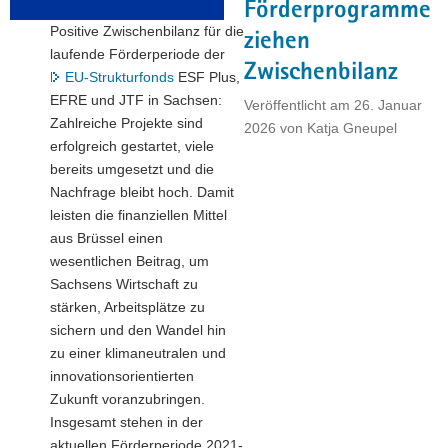
Förderprogramme
a
Positive Zwischenbilanz für die
ziehen
v
laufende Förderperiode der
i
Zwischenbilanz
EU-Strukturfonds
ESF Plus,
g
EFRE und JTF in Sachsen:
Veröffentlicht am
26. Januar
a
Zahlreiche Projekte sind
2026
von
Katja Gneupel
t
erfolgreich gestartet, viele
i
bereits umgesetzt und die
o
Nachfrage bleibt hoch. Damit
n
leisten die finanziellen Mittel
aus Brüssel einen
wesentlichen Beitrag, um
Sachsens Wirtschaft zu
stärken, Arbeitsplätze zu
sichern und den Wandel hin
zu einer klimaneutralen und
innovationsorientierten
Zukunft voranzubringen.
Insgesamt stehen in der
aktuellen Förderperiode 2021-