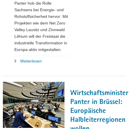
Panter hob die Rolle
Sachsens bei Energie- und
Rohstoffsicherheit hervor: Mit
Projekten wie dem Net Zero
Valley Lausitz und Zinnwald
Lithium will der Freistaat die
industrielle Transformation in
Europa aktiv mitgestalten.
"Sächsische
Weiterlesen
Staatsregierung
beschließt
Europastrategie
und
Wirtschaftsminister
positioniert
sich
Panter in Brüssel:
zum
Europäische
Mehrjährigen
Halbleiterregionen
Finanzrahmen
der