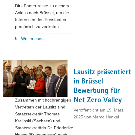
Dirk Panter reiste zu diesem
Anlass nach Brüssel, um die
Interessen des Freistaates
persönlich zu vertreten.
"Wirtschaftsminister
Weiterlesen
Panter
in
Brüssel:
Europäische
Lausitz präsentiert
Halbleiterregionen
wollen
in Brüssel
Lieferkettenresilienz
Bewerbung für
stärken
Net Zero Valley
Zusammen mit hochrangigen
und
Vertretern der Lausitz sind
regionale
Veröffentlicht am
19. März
Staatssekretär Thomas
Ökosysteme
2025
von
Marco Henkel
Kralinski (Sachsen) und
fördern"
Staatssekretärin Dr. Friederike
Haase (Brandenburg) nach