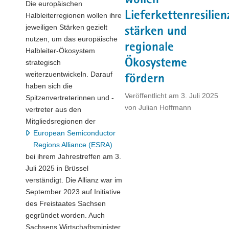
wollen
Die europäischen
EU
Lieferkettenresilien
Halbleiterregionen wollen ihre
ab
jeweiligen Stärken gezielt
stärken und
2028"
nutzen, um das europäische
regionale
Halbleiter-Ökosystem
Ökosysteme
strategisch
weiterzuentwickeln. Darauf
fördern
haben sich die
Veröffentlicht am
3. Juli 2025
Spitzenvertreterinnen und -
von
Julian Hoffmann
vertreter aus den
Mitgliedsregionen der
European Semiconductor
Regions Alliance (ESRA)
bei ihrem Jahrestreffen am 3.
Juli 2025 in Brüssel
verständigt. Die Allianz war im
September 2023 auf Initiative
des Freistaates Sachsen
gegründet worden. Auch
Sachsens Wirtschaftsminister