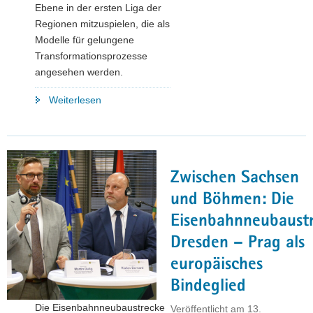
Ebene in der ersten Liga der
Regionen mitzuspielen, die als
Modelle für gelungene
Transformationsprozesse
angesehen werden.
"Lausitz
Weiterlesen
präsentiert
in
Brüssel
Bewerbung
Zwischen Sachsen
für
Net
und Böhmen: Die
Zero
Eisenbahnneubaust
Valley"
Dresden – Prag als
europäisches
Bindeglied
Die Eisenbahnneubaustrecke
Veröffentlicht am
13.