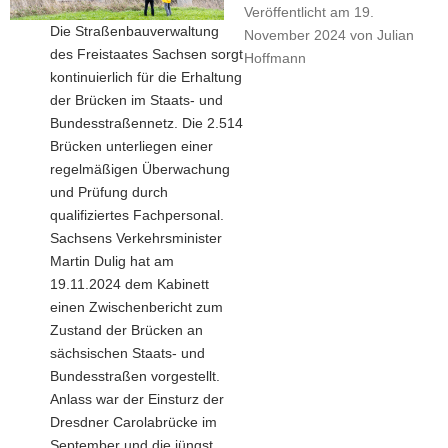
Veröffentlicht am
19.
a
Die Straßenbauverwaltung
November 2024
von
Julian
v
des Freistaates Sachsen sorgt
Hoffmann
i
kontinuierlich für die Erhaltung
g
der Brücken im Staats- und
a
Bundesstraßennetz. Die 2.514
t
Brücken unterliegen einer
i
regelmäßigen Überwachung
o
und Prüfung durch
n
qualifiziertes Fachpersonal.
Sachsens Verkehrsminister
Martin Dulig hat am
19.11.2024 dem Kabinett
einen Zwischenbericht zum
Zustand der Brücken an
sächsischen Staats- und
Bundesstraßen vorgestellt.
Anlass war der Einsturz der
Dresdner Carolabrücke im
September und die jüngst