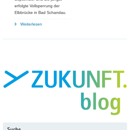
erfolgte Vollsperrung der
Elbbrücke in Bad Schandau.
"Zwischenbericht
Weiterlesen
zu
sächsischen
Brücken"