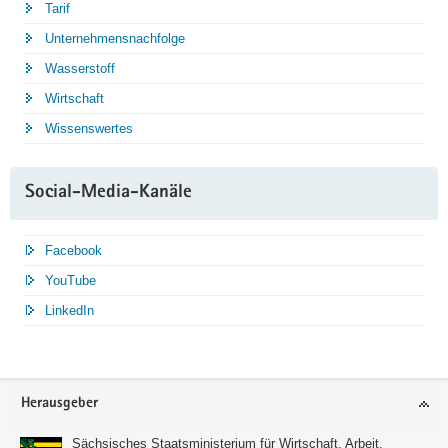
Tarif
Unternehmensnachfolge
Wasserstoff
Wirtschaft
Wissenswertes
Social-Media-Kanäle
Facebook
YouTube
LinkedIn
Service
Herausgeber
Sächsisches Staatsministerium für Wirtschaft, Arbeit,