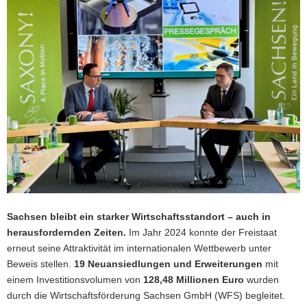
a
v
i
g
a
t
i
o
n
Sachsen bleibt ein starker Wirtschaftsstandort – auch in
herausfordernden Zeiten.
Im Jahr 2024 konnte der Freistaat
erneut seine Attraktivität im internationalen Wettbewerb unter
Beweis stellen.
19 Neuansiedlungen und Erweiterungen
mit
einem Investitionsvolumen von
128,48 Millionen Euro
wurden
durch die Wirtschaftsförderung Sachsen GmbH (WFS) begleitet.