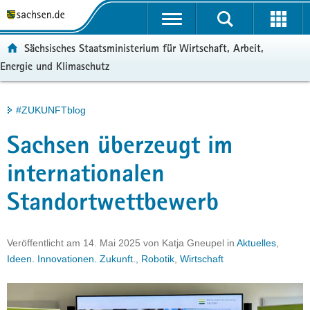
P
Portalübergreifende
o
H
Navigation
r
a
S
ortal:
Sächsisches Staatsministerium für Wirtschaft, Arbeit,
t
u
e
Energie und Klimaschutz
a
p
r
l
t
v
ü
i
i
Hauptinhalt
#ZUKUNFTblog
b
n
c
e
h
e
Sachsen überzeugt im
r
a
g
l
internationalen
r
t
Standortwettbewerb
e
i
f
Veröffentlicht am
14. Mai 2025
von
Katja Gneupel
in
Aktuelles
,
e
Ideen. Innovationen. Zukunft.
,
Robotik
,
Wirtschaft
n
d
e
N