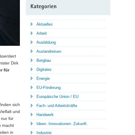
Kategorien
Aktuelles
Arbeit
Ausbildung
Auslandreisen
äsentiert
Bergbau
ister Dirk
Digitales
r für
Energie
EU-Förderung
Europäische Union / EU
inden sich
Fach- und Arbeitskräfte
ielfalt und
Handwerk
 nur für
Ideen. Innovationen. Zukunft.
ne macht
iten in
Industrie