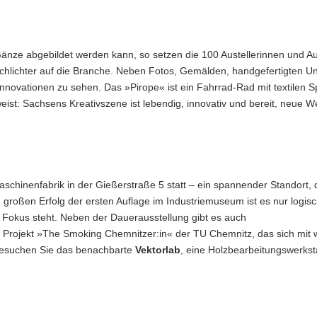
 Gänze abgebildet werden kann, so setzen die 100 Austellerinnen und Au
chlichter auf die Branche. Neben Fotos, Gemälden, handgefertigten U
Innovationen zu sehen. Das »Pirope« ist ein Fahrrad-Rad mit textilen S
ist: Sachsens Kreativszene ist lebendig, innovativ und bereit, neue 
schinenfabrik in der Gießerstraße 5 statt – ein spannender Standort, 
 großen Erfolg der ersten Auflage im Industriemuseum ist es nur logis
 Fokus steht. Neben der Dauerausstellung gibt es auch
s Projekt »The Smoking Chemnitzer:in« der TU Chemnitz, das sich mit 
 Besuchen Sie das benachbarte
Vektorlab
, eine Holzbearbeitungswerkst