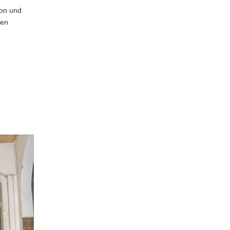
ion und
uen