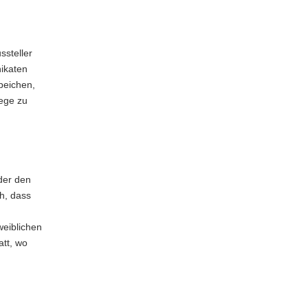
ssteller
nikaten
peichen,
Wege zu
der den
ch, dass
weiblichen
att, wo