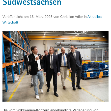
Südwestsachsen
a
v
Veröffentlicht am
13. März 2025
von
Christian Adler
in
Aktuelles
,
i
Wirtschaft
g
a
t
i
o
n
Die vom Volkswagen-Konzern angekündigte Verlagerung von