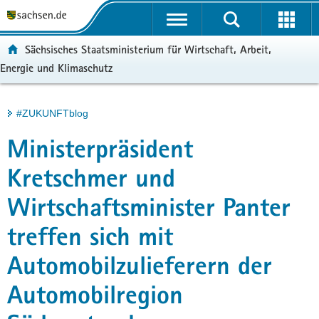
P
Portalübergreifende
o
H
Navigation
r
a
S
ortal:
Sächsisches Staatsministerium für Wirtschaft, Arbeit,
t
u
e
Energie und Klimaschutz
a
p
r
l
t
v
ü
i
i
Hauptinhalt
#ZUKUNFTblog
b
n
c
e
h
e
Ministerpräsident
r
a
g
l
Kretschmer und
r
t
Wirtschaftsminister Panter
e
i
treffen sich mit
f
e
Automobilzulieferern der
n
d
Automobilregion
e
N