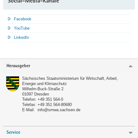
Social-Media-Kanäle
Facebook
YouTube
LinkedIn
Service
Herausgeber
Sächsisches Staatsministerium für Wirtschaft, Arbeit,
Energie und Klimaschutz
Wilhelm-Buck-Straße 2
01097
Dresden
Telefon:
+49 351 564-0
Telefax:
+49 351 564-80680
E-Mail:
info@smwa.sachsen.de
Service