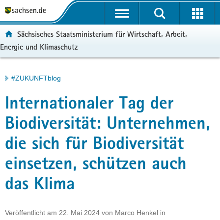
P
Portalübergreifende
o
H
Navigation
r
a
S
ortal:
Sächsisches Staatsministerium für Wirtschaft, Arbeit,
t
u
e
Energie und Klimaschutz
a
p
r
l
t
v
ü
i
i
Hauptinhalt
#ZUKUNFTblog
b
n
c
e
h
e
Internationaler Tag der
r
a
g
l
Biodiversität: Unternehmen,
r
t
die sich für Biodiversität
e
i
einsetzen, schützen auch
f
e
das Klima
n
d
e
Veröffentlicht am
22. Mai 2024
von
Marco Henkel
in
N