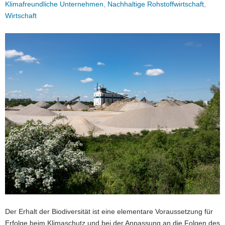
Klimafreundliche Unternehmen
,
Nachhaltige Rohstoffwirtschaft
,
a
Wirtschaft
v
i
g
a
t
i
o
n
Der Erhalt der Biodiversität ist eine elementare Voraussetzung für
Erfolge beim Klimaschutz und bei der Anpassung an die Folgen des