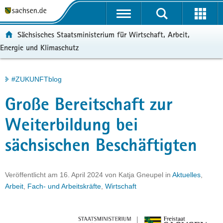
P
Portalübergreifende
o
H
Navigation
r
a
S
ortal:
Sächsisches Staatsministerium für Wirtschaft, Arbeit,
t
u
e
Energie und Klimaschutz
a
p
r
l
t
v
ü
i
i
Hauptinhalt
#ZUKUNFTblog
b
n
c
e
h
e
Große Bereitschaft zur
r
a
g
l
Weiterbildung bei
r
t
sächsischen Beschäftigten
e
i
f
Veröffentlicht am
16. April 2024
von
Katja Gneupel
in
Aktuelles
,
e
Arbeit
,
Fach- und Arbeitskräfte
,
Wirtschaft
n
d
e
N