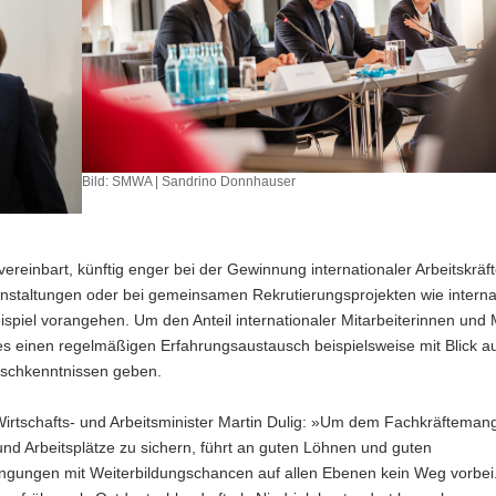
Bild: SMWA | Sandrino Donnhauser
vereinbart, künftig enger bei der Gewinnung internationaler Arbeitskräf
staltungen oder bei gemeinsamen Rekrutierungsprojekten wie interna
iel vorangehen. Um den Anteil internationaler Mitarbeiterinnen und M
s einen regelmäßigen Erfahrungsaustausch beispielsweise mit Blick a
ischkenntnissen geben.
irtschafts- und Arbeitsminister Martin Dulig: »Um dem Fachkräftemang
nd Arbeitsplätze zu sichern, führt an guten Löhnen und guten
ingungen mit Weiterbildungschancen auf allen Ebenen kein Weg vorbei