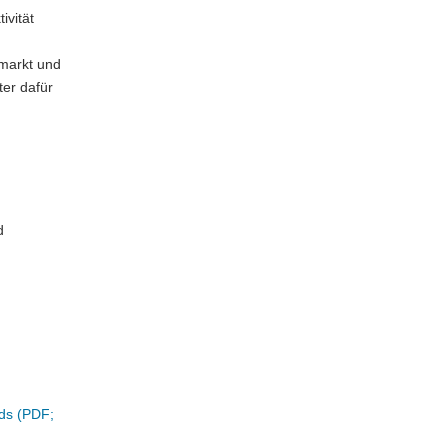
ivität
smarkt und
er dafür
d
nds (PDF;