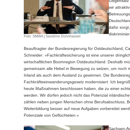
Gegensatz z
wir attrakt
Betreuungs
Deutschlan
dafür sorgt
diskriminie
Foto: SMWA | Sandrino Donnhauser
Beauftragter der Bundesregierung für Ostdeutschland, Ca
Schneider: »Fachkräftesicherung ist eine unserer dringlic
wirtschaftlichen Boomregion Ostdeutschland. Deshalb m
gemeinsam alle Hebel in Bewegung zu setzen, um noch 
Inland als auch dem Ausland zu gewinnen. Die Bundesreg
Fachkräfteeinwanderungsgesetz modernisiert. Ich begrüß
heute Maßnahmen beschlossen haben, die zu einer echte
werden. Wir dürfen jedoch nicht das Potenzial inländisch
zählen neben jungen Menschen ohne Berufsabschluss, Bes
Weiterbildung besser auf neue Aufgaben vorbereitet wer
Potenziale von Geflüchteten.«
Sachsen-Anh