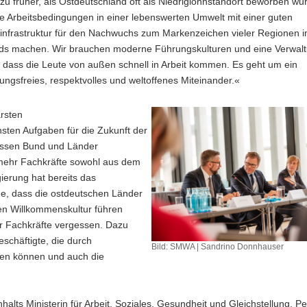
u früher, als Ostdeutschland oft als Niedriglohnstandort beworben wu
ive Arbeitsbedingungen in einer lebenswerten Umwelt mit einer guten
infrastruktur für den Nachwuchs zum Markenzeichen vieler Regionen i
ds machen. Wir brauchen moderne Führungskulturen und eine Verwalt
, dass die Leute von außen schnell in Arbeit kommen. Es geht um ein
rungsfreies, respektvolles und weltoffenes Miteinander.«
rsten
hsten Aufgaben für die Zukunft der
üssen Bund und Länder
mehr Fachkräfte sowohl aus dem
ierung hat bereits das
e, dass die ostdeutschen Länder
n Willkommenskultur führen
er Fachkräfte vergessen. Dazu
chäftigte, die durch
Bild: SMWA | Sandrino Donnhauser
den können und auch die
alts Ministerin für Arbeit, Soziales, Gesundheit und Gleichstellung, Pe