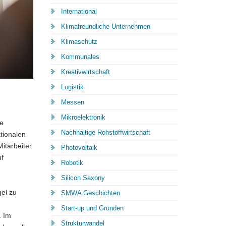
International
Klimafreundliche Unternehmen
Klimaschutz
Kommunales
Kreativwirtschaft
Logistik
Messen
Mikroelektronik
te
Nachhaltige Rohstoffwirtschaft
tionalen
itarbeiter
Photovoltaik
uf
Robotik
Silicon Saxony
el zu
SMWA Geschichten
Start-up und Gründen
. Im
Strukturwandel