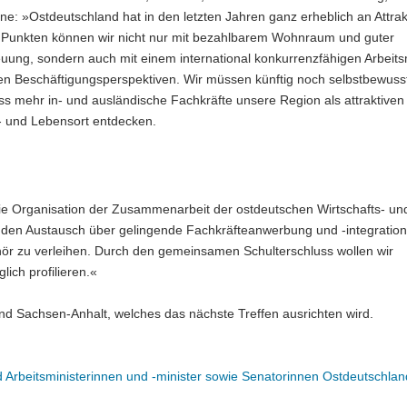
: »Ostdeutschland hat in den letzten Jahren ganz erheblich an Attrakt
Punkten können wir nicht nur mit bezahlbarem Wohnraum und guter
euung, sondern auch mit einem international konkurrenzfähigen Arbeit
en Beschäftigungsperspektiven. Wir müssen künftig noch selbstbewusst
s mehr in- und ausländische Fachkräfte unsere Region als attraktiven
s- und Lebensort entdecken.
 die Organisation der Zusammenarbeit der ostdeutschen Wirtschafts- un
, den Austausch über gelingende Fachkräfteanwerbung und -integration
r zu verleihen. Durch den gemeinsamen Schulterschluss wollen wir
ch profilieren.«
nd Sachsen-Anhalt, welches das nächste Treffen ausrichten wird.
d Arbeitsministerinnen und -minister sowie Senatorinnen Ostdeutschla