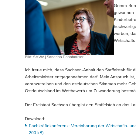
Grimm-Benne
gewonnen. 
Kinderbetr
hochwertig
werben, das
Wirtschaft
Bild: SMWA | Sandrino Donnhauser
Ich freue mich, dass Sachsen-Anhalt den Staffelstab für
Arbeitsminister entgegennehmen darf. Mein Anspruch ist
voranzutreiben und den ostdeutschen Stimmen mehr Gehö
Ostdeutschland im Wettbewerb um Zuwanderung bestmögli
Der Freistaat Sachsen übergibt den Staffelstab an das La
Download:
Fachkräftekonferenz: Vereinbarung der Wirtschafts- un
200 kB)