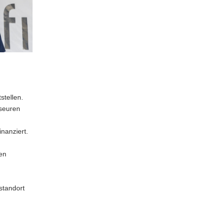
stellen.
yseuren
nanziert.
hen
sstandort