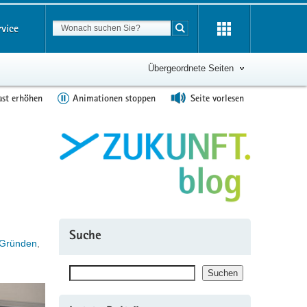
Suchbegriff
rvice
Suche starten
Übergeordnete Seiten
ast erhöhen
Animationen stoppen
Seite vorlesen
Suche
 Gründen
,
Suchen
Suchen