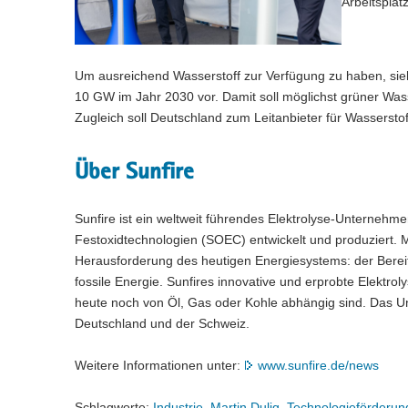
Arbeitsplät
Um ausreichend Wasserstoff zur Verfügung zu haben, sieht
10 GW im Jahr 2030 vor. Damit soll möglichst grüner Wass
Zugleich soll Deutschland zum Leitanbieter für Wassersto
Über Sunfire
Sunfire ist ein weltweit führendes Elektrolyse-Unternehmen
Festoxidtechnologien (SOEC) entwickelt und produziert. M
Herausforderung des heutigen Energiesystems: der Bereit
fossile Energie. Sunfires innovative und erprobte Elektro
heute noch von Öl, Gas oder Kohle abhängig sind. Das U
Deutschland und der Schweiz.
Weitere Informationen unter:
www.sunfire.de/news
Schlagworte:
Industrie
,
Martin Dulig
,
Technologieförderun