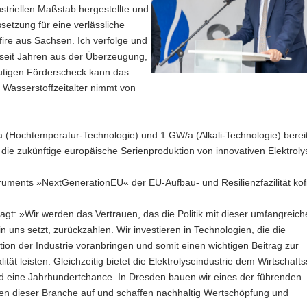
ustriellen Maßstab hergestellte und
setzung für eine verlässliche
fire aus Sachsen. Ich verfolge und
seit Jahren aus der Überzeugung,
eutigen Förderscheck kann das
 Wasserstoffzeitalter nimmt von
 (Hochtemperatur-Technologie) und 1 GW/a (Alkali-Technologie) bereit
r die zukünftige europäische Serienproduktion von innovativen Elektrol
ruments »NextGenerationEU« der EU-Aufbau- und Resilienzfazilität kofi
sagt: »Wir werden das Vertrauen, das die Politik mit dieser umfangreic
n uns setzt, zurückzahlen. Wir investieren in Technologien, die die
ion der Industrie voranbringen und somit einen wichtigen Beitrag zur
lität leisten. Gleichzeitig bietet die Elektrolyseindustrie dem Wirtschaft
d eine Jahrhundertchance. In Dresden bauen wir eines der führenden
n dieser Branche auf und schaffen nachhaltig Wertschöpfung und