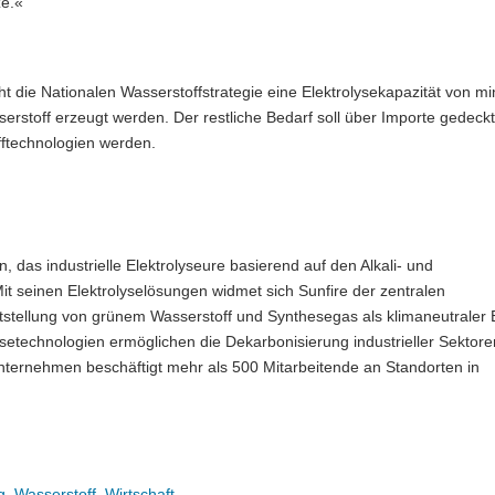
ze.«
 die Nationalen Wasserstoffstrategie eine Elektrolysekapazität von m
erstoff erzeugt werden. Der restliche Bedarf soll über Importe gedeck
fftechnologien werden.
, das industrielle Elektrolyseure basierend auf den Alkali- und
it seinen Elektrolyselösungen widmet sich Sunfire der zentralen
stellung von grünem Wasserstoff und Synthesegas als klimaneutraler E
lysetechnologien ermöglichen die Dekarbonisierung industrieller Sektore
nternehmen beschäftigt mehr als 500 Mitarbeitende an Standorten in
g
,
Wasserstoff
,
Wirtschaft