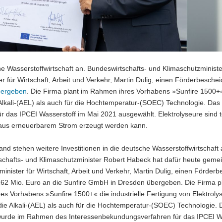
che Wasserstoffwirtschaft an. Bundeswirtschafts- und Klimaschutzminist
für Wirtschaft, Arbeit und Verkehr, Martin Dulig, einen Förderbeschei
bergeben
. Die Firma plant im Rahmen ihres Vorhabens »Sunfire 1500+
ie Alkali-(AEL) als auch für die Hochtemperatur-(SOEC) Technologie. Da
das IPCEI Wasserstoff im Mai 2021 ausgewählt. Elektrolyseure sind 
 aus erneuerbarem Strom erzeugt werden kann.
and stehen weitere Investitionen in die deutsche Wasserstoffwirtschaft 
schafts- und Klimaschutzminister Robert Habeck hat dafür heute geme
inister für Wirtschaft, Arbeit und Verkehr, Martin Dulig, einen Förderb
162 Mio. Euro an die Sunfire GmbH in Dresden übergeben. Die Firma p
s Vorhabens »Sunfire 1500+« die industrielle Fertigung von Elektroly
die Alkali-(AEL) als auch für die Hochtemperatur-(SOEC) Technologie. 
urde im Rahmen des Interessenbekundungsverfahren für das IPCEI W