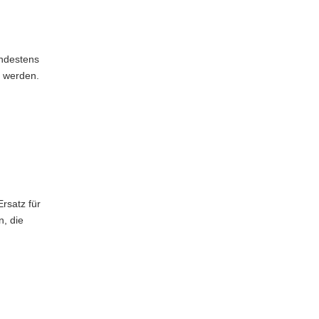
indestens
t werden.
rsatz für
n, die