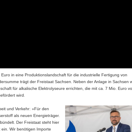
Euro in eine Produktionslandschaft für die industrielle Fertigung von
rdersumme trägt der Freistaat Sachsen. Neben der Anlage in Sachsen w
haft für alkalische Elektrolyseure errichten, die mit ca. 7 Mio. Euro v
fördert wird.
rbeit und Verkehr: »Für den
rstoff als neuen Energieträger.
ündelt. Der Freistaat steht hier
 ein. Wir benötigen Importe