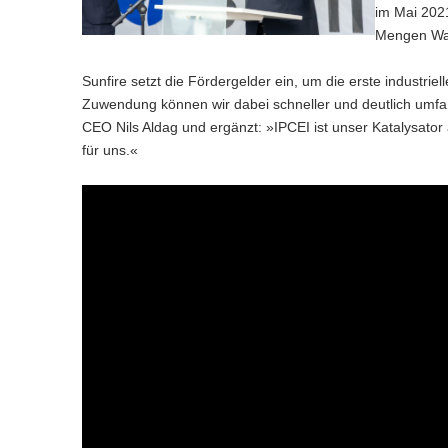
im Mai 2021
Mengen Was
Sunfire setzt die Fördergelder ein, um die erste industri
Zuwendung können wir dabei schneller und deutlich umfang
CEO Nils Aldag und ergänzt: »IPCEI ist unser Katalysator
für uns.«