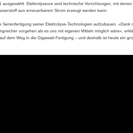
 ausgewählt. Elektrolyseure sind technische Vorrichtungen, mit denen
serstoff aus erneuerbarem Strom erzeugt werden kann.
elle Serienfertigung seiner Elektrolyse-Technologien aufzubauen. »Dank 
reicher vorgehen als es uns mit eigenen Mitteln möglich wäre«, erklär
 auf dem Weg in die Gigawatt-Fertigung – und deshalb ist heute ein gr