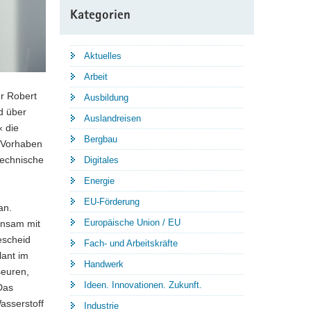
Kategorien
Aktuelles
Arbeit
er Robert
Ausbildung
d über
Auslandreisen
« die
Bergbau
s Vorhaben
technische
Digitales
Energie
EU-Förderung
an.
Europäische Union / EU
insam mit
escheid
Fach- und Arbeitskräfte
lant im
Handwerk
seuren,
Ideen. Innovationen. Zukunft.
Das
asserstoff
Industrie