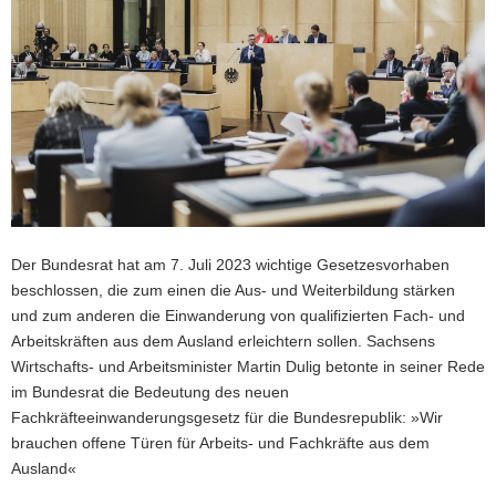
a
v
i
g
a
t
i
o
n
Der Bundesrat hat am 7. Juli 2023 wichtige Gesetzesvorhaben
beschlossen, die zum einen die Aus- und Weiterbildung stärken
und zum anderen die Einwanderung von qualifizierten Fach- und
Arbeitskräften aus dem Ausland erleichtern sollen. Sachsens
Wirtschafts- und Arbeitsminister Martin Dulig betonte in seiner Rede
im Bundesrat die Bedeutung des neuen
Fachkräfteeinwanderungsgesetz für die Bundesrepublik: »Wir
brauchen offene Türen für Arbeits- und Fachkräfte aus dem
Ausland«