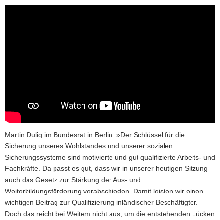
Martin Dulig im Bundesrat in Berlin: »Der Schlüssel für die
Sicherung unseres Wohlstandes und unserer sozialen
Sicherungssysteme sind motivierte und gut qualifizierte Arbeits- und
Fachkräfte. Da passt es gut, dass wir in unserer heutigen Sitzung
auch das Gesetz zur Stärkung der Aus- und
Weiterbildungsförderung verabschieden. Damit leisten wir einen
wichtigen Beitrag zur Qualifizierung inländischer Beschäftigter.
Doch das reicht bei Weitem nicht aus, um die entstehenden Lücken