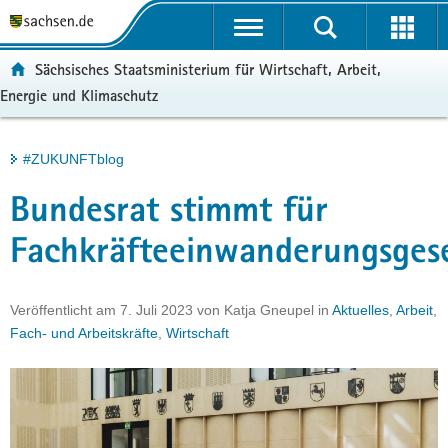
P
Portalübergreifende
o
H
Navigation
r
a
S
ortal:
Sächsisches Staatsministerium für Wirtschaft, Arbeit,
t
u
e
Energie und Klimaschutz
a
p
r
l
t
v
ü
i
i
Hauptinhalt
#ZUKUNFTblog
b
n
c
e
h
e
Bundesrat stimmt für
r
a
g
l
Fachkräfteeinwanderungsges
r
t
e
i
Veröffentlicht am
7. Juli 2023
von
Katja Gneupel
in
Aktuelles
,
Arbeit
,
f
Fach- und Arbeitskräfte
,
Wirtschaft
e
n
d
e
N