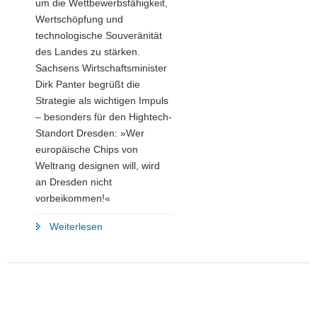
um die Wettbewerbsfähigkeit,
Wertschöpfung und
technologische Souveränität
des Landes zu stärken.
Sachsens Wirtschaftsminister
Dirk Panter begrüßt die
Strategie als wichtigen Impuls
– besonders für den Hightech-
Standort Dresden: »Wer
europäische Chips von
Weltrang designen will, wird
an Dresden nicht
vorbeikommen!«
"Hightech-
Weiterlesen
Strategie
2025:
Sachsen
sieht
große