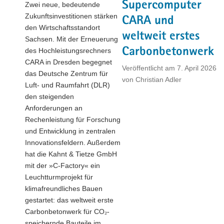
Supercomputer
Zwei neue, bedeutende
a
Zukunftsinvestitionen stärken
CARA und
v
den Wirtschaftsstandort
i
weltweit erstes
Sachsen. Mit der Erneuerung
g
Carbonbetonwerk
des Hochleistungsrechners
a
CARA in Dresden begegnet
Veröffentlicht am
7. April 2026
t
das Deutsche Zentrum für
von
Christian Adler
i
Luft- und Raumfahrt (DLR)
o
den steigenden
n
Anforderungen an
Rechenleistung für Forschung
und Entwicklung in zentralen
Innovationsfeldern. Außerdem
hat die Kahnt & Tietze GmbH
mit der »C-Factory« ein
Leuchtturmprojekt für
klimafreundliches Bauen
gestartet: das weltweit erste
Carbonbetonwerk für CO₂-
speichernde Bauteile im