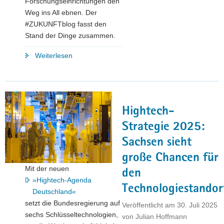
Forschungseinrichtungen den
Weg ins All ebnen. Der
#ZUKUNFTblog fasst den
Stand der Dinge zusammen.
"Sachsens
Weiterlesen
Ticket
ins
All:
Fragen
Hightech-
und
Antworten
Strategie 2025:
zur
Sachsen sieht
geplanten
große Chancen für
Satellitenmission
Mit der neuen
SAXON-
den
»Hightech-Agenda
1"
Technologiestandor
Deutschland«
setzt die Bundesregierung auf
Veröffentlicht am
30. Juli 2025
sechs Schlüsseltechnologien,
von
Julian Hoffmann