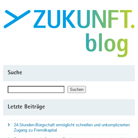
Chancen
für
den
Technologiestandort"
Suche
Suchen
Suchen
Letzte Beiträge
24-Stunden-Bürgschaft ermöglicht schnellen und unkomplizierten
Zugang zu Fremdkapital