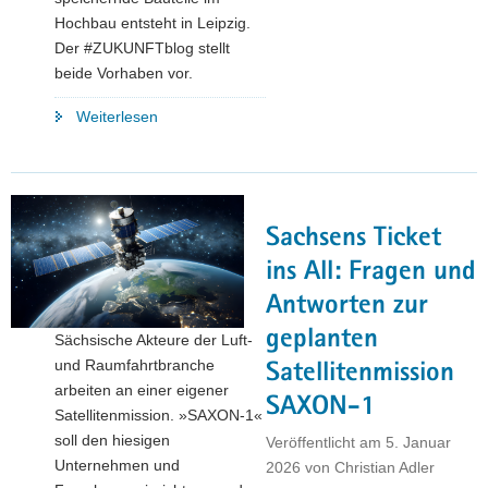
Hochbau entsteht in Leipzig.
Der #ZUKUNFTblog stellt
beide Vorhaben vor.
"Innovationen
Weiterlesen
made
in
Saxony:
Neuer
Sachsens Ticket
Supercomputer
CARA
ins All: Fragen und
und
Antworten zur
weltweit
geplanten
Sächsische Akteure der Luft-
erstes
und Raumfahrtbranche
Carbonbetonwerk"
Satellitenmission
arbeiten an einer eigener
SAXON-1
Satellitenmission. »SAXON-1«
soll den hiesigen
Veröffentlicht am
5. Januar
Unternehmen und
2026
von
Christian Adler