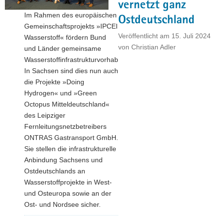
vernetzt ganz
a
Im Rahmen des europäischen
Ostdeutschland
v
Gemeinschaftsprojekts »IPCEI
i
Veröffentlicht am
15. Juli 2024
Wasserstoff« fördern Bund
g
von
Christian Adler
und Länder gemeinsame
a
Wasserstoffinfrastrukturvorhaben.
t
In Sachsen sind dies nun auch
i
die Projekte »Doing
o
Hydrogen« und »Green
n
Octopus Mitteldeutschland«
des Leipziger
Fernleitungsnetzbetreibers
ONTRAS Gastransport GmbH.
Sie stellen die infrastrukturelle
Anbindung Sachsens und
Ostdeutschlands an
Wasserstoffprojekte in West-
und Osteuropa sowie an der
Ost- und Nordsee sicher.