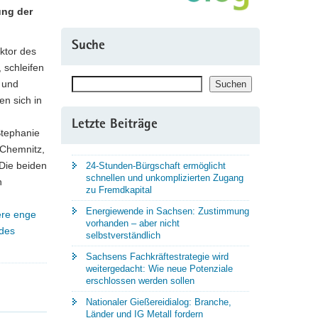
ung der
Suche
ktor des
 schleifen
Suchen
 und
Suchen
n sich in
Letzte Beiträge
Stephanie
 Chemnitz,
 Die beiden
24-Stunden-Bürgschaft ermöglicht
schnellen und unkomplizierten Zugang
n
zu Fremdkapital
Energiewende in Sachsen: Zustimmung
ere enge
vorhanden – aber nicht
des
selbstverständlich
Sachsens Fachkräftestrategie wird
weitergedacht: Wie neue Potenziale
erschlossen werden sollen
Nationaler Gießereidialog: Branche,
Länder und IG Metall fordern