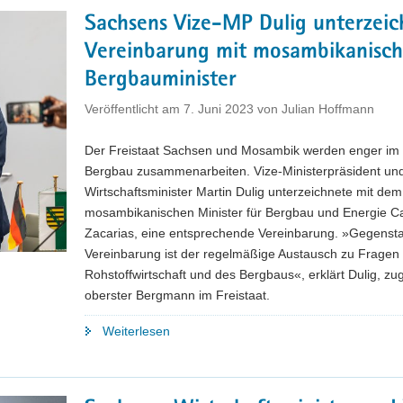
wie
Sachsens Vize-MP Dulig unterzeic
ein
Vereinbarung mit mosambikanisc
Wasserfall«"
Bergbauminister
Veröffentlicht am
7. Juni 2023
von
Julian Hoffmann
Der Freistaat Sachsen und Mosambik werden enger im 
Bergbau zusammenarbeiten. Vize-Ministerpräsident un
Wirtschaftsminister Martin Dulig unterzeichnete mit dem
mosambikanischen Minister für Bergbau und Energie Ca
Zacarias, eine entsprechende Vereinbarung. »Gegensta
Vereinbarung ist der regelmäßige Austausch zu Fragen
Rohstoffwirtschaft und des Bergbaus«, erklärt Dulig, zu
oberster Bergmann im Freistaat.
"Sachsens
Weiterlesen
Vize-
MP
Dulig