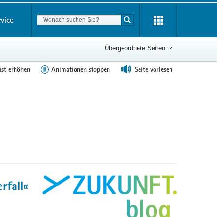
Suchbegriff
rvice
Suche starten
Übergeordnete Seiten
ast erhöhen
Animationen stoppen
Seite vorlesen
rfall«