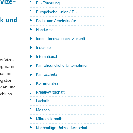
 Vize-
EU-Förderung
Europäische Union / EU
ik und
Fach- und Arbeitskräfte
Handwerk
Ideen. Innovationen. Zukunft.
Industrie
International
ns Vize-
Klimafreundliche Unternehmen
Bergmann
ion mit
Klimaschutz
egation
Kommunales
ungen und
Kreativwirtschaft
schluss
Logistik
Messen
Mikroelektronik
Nachhaltige Rohstoffwirtschaft