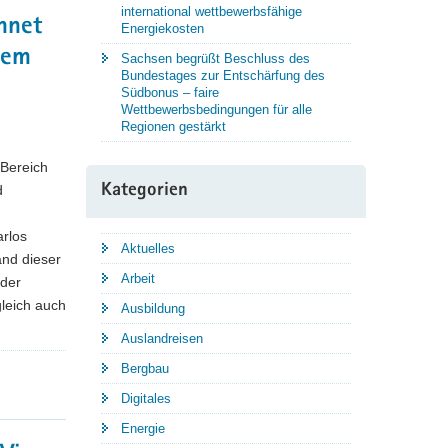
international wettbewerbsfähige
hnet
Energiekosten
hem
Sachsen begrüßt Beschluss des
Bundestages zur Entschärfung des
Südbonus – faire
Wettbewerbsbedingungen für alle
Regionen gestärkt
Bereich
d
Kategorien
rlos
Aktuelles
nd dieser
Arbeit
 der
gleich auch
Ausbildung
Auslandreisen
Bergbau
Digitales
Energie