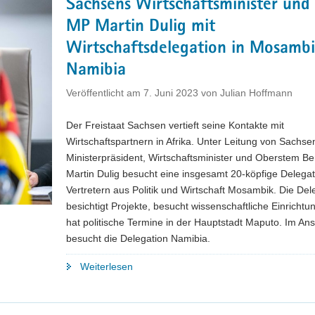
Sachsens Wirtschaftsminister und
unterzeichnet
MP Martin Dulig mit
Vereinbarung
mit
Wirtschaftsdelegation in Mosamb
mosambikanischem
Namibia
Bergbauminister"
Veröffentlicht am
7. Juni 2023
von
Julian Hoffmann
Der Freistaat Sachsen vertieft seine Kontakte mit
Wirtschaftspartnern in Afrika. Unter Leitung von Sachse
Ministerpräsident, Wirtschaftsminister und Oberstem 
Martin Dulig besucht eine insgesamt 20-köpfige Delegat
Vertretern aus Politik und Wirtschaft Mosambik. Die Del
besichtigt Projekte, besucht wissenschaftliche Einricht
hat politische Termine in der Hauptstadt Maputo. Im An
besucht die Delegation Namibia.
"Sachsens
Weiterlesen
Wirtschaftsminister
und
Vize-