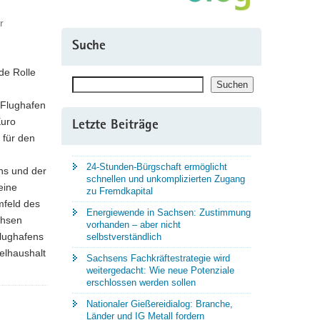
r
Suche
de Rolle
Suchen
Suchen
 Flughafen
Euro
Letzte Beiträge
für den
24-Stunden-Bürgschaft ermöglicht
ns und der
schnellen und unkomplizierten Zugang
eine
zu Fremdkapital
mfeld des
Energiewende in Sachsen: Zustimmung
chsen
vorhanden – aber nicht
lughafens
selbstverständlich
elhaushalt
Sachsens Fachkräftestrategie wird
weitergedacht: Wie neue Potenziale
erschlossen werden sollen
Nationaler Gießereidialog: Branche,
Länder und IG Metall fordern