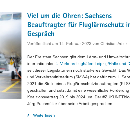
fördert
Infrastrukturmaßnahmen
Viel um die Ohren: Sachsens
im
Beauftragter für Fluglärmschutz 
Umfeld
des
Gespräch
Flughafens
Veröffentlicht am
14. Februar 2023
von
Christian Adler
Leipzig/Halle"
Der Freistaat Sachsen gibt dem Lärm- und Umweltschu
internationalen
Verkehrsflughäfen Leipzig/Halle und 
seit dieser Legislatur ein noch stärkeres Gewicht. Das W
und Verkehrsministerium (SMWA) hat dafür zum 1. Sep
2021 die Stelle eines Fluglärmschutzbeauftragten (FLS
geschaffen und setzt damit eine wesentliche Forderun
Koalitionsvertrag 2019 bis 2024 um. Der #ZUKUNFTblog
Jörg Puchmüller über seine Arbeit gesprochen.
"Viel
Weiterlesen
um
die