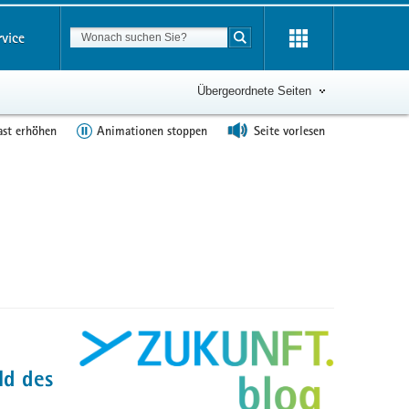
Suchbegriff
rvice
Suche starten
Übergeordnete Seiten
ast erhöhen
Animationen stoppen
Seite vorlesen
ld des