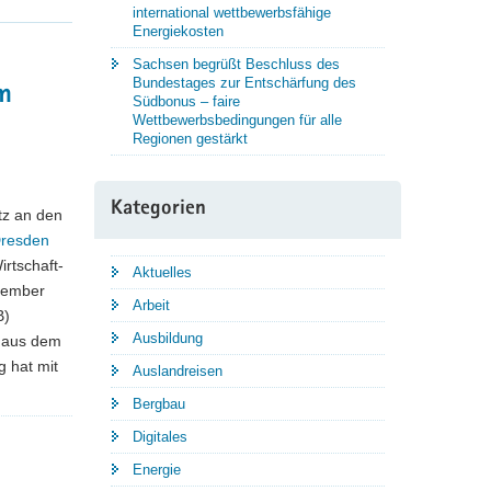
international wettbewerbsfähige
Energiekosten
Sachsen begrüßt Beschluss des
Bundestages zur Entschärfung des
im
Südbonus – faire
Wettbewerbsbedingungen für alle
Regionen gestärkt
Kategorien
tz an den
Dresden
irtschaft-
Aktuelles
tember
Arbeit
B)
Ausbildung
g aus dem
 hat mit
Auslandreisen
Bergbau
Digitales
Energie