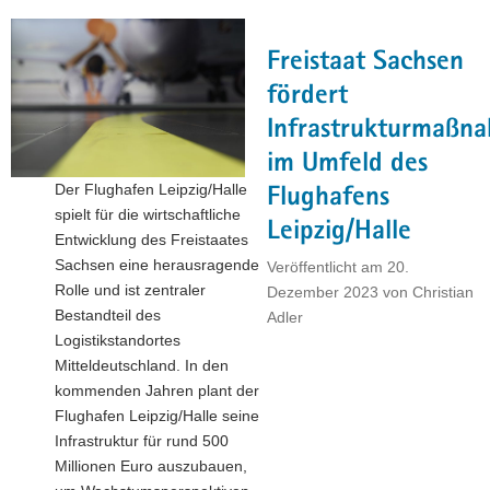
Dirk
Panter
Freistaat Sachsen
Schlüsselunternehmen
für
fördert
Sachsens
Infrastrukturmaßn
Luftfahrtindustrie"
im Umfeld des
Der Flughafen Leipzig/Halle
Flughafens
spielt für die wirtschaftliche
Leipzig/Halle
Entwicklung des Freistaates
Sachsen eine herausragende
Veröffentlicht am
20.
Rolle und ist zentraler
Dezember 2023
von
Christian
Bestandteil des
Adler
Logistikstandortes
Mitteldeutschland. In den
kommenden Jahren plant der
Flughafen Leipzig/Halle seine
Infrastruktur für rund 500
Millionen Euro auszubauen,