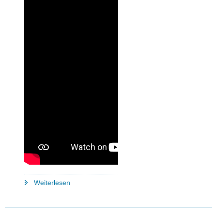
"»Martin
Weiterlesen
Dulig
|
Konkret«