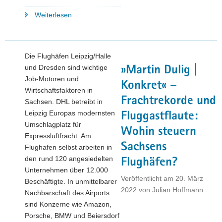
"Freistaat
Weiterlesen
Sachsen
fördert
Infrastrukturmaßnahmen
Die Flughäfen Leipzig/Halle
im
und Dresden sind wichtige
»Martin Dulig |
Umfeld
Job-Motoren und
des
Konkret« –
Wirtschaftsfaktoren in
Flughafens
Frachtrekorde und
Sachsen. DHL betreibt in
Leipzig/Halle"
Leipzig Europas modernsten
Fluggastflaute:
Umschlagplatz für
Wohin steuern
Expressluftfracht. Am
Sachsens
Flughafen selbst arbeiten in
den rund 120 angesiedelten
Flughäfen?
Unternehmen über 12.000
Veröffentlicht am
20. März
Beschäftigte. In unmittelbarer
2022
von
Julian Hoffmann
Nachbarschaft des Airports
sind Konzerne wie Amazon,
Porsche, BMW und Beiersdorf