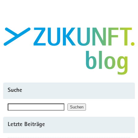
–
Frachtrekorde
und
Fluggastflaute:
Wohin
steuern
Sachsens
Flughäfen?"
Suche
Suchen
Suchen
Letzte Beiträge