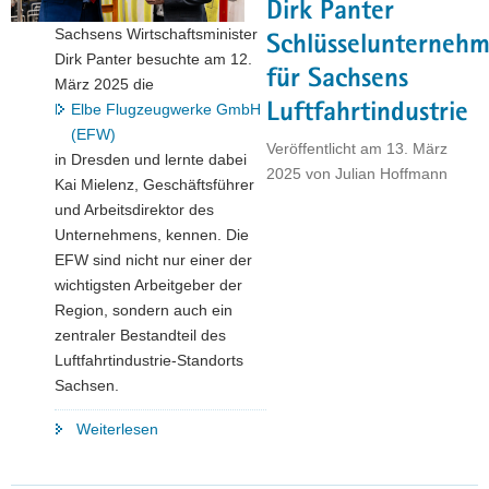
Dirk Panter
a
Sachsens Wirtschaftsminister
Schlüsselunterneh
v
Dirk Panter besuchte am 12.
i
für Sachsens
März 2025 die
g
Luftfahrtindustrie
Elbe Flugzeugwerke GmbH
a
(EFW)
Veröffentlicht am
13. März
t
in Dresden und lernte dabei
2025
von
Julian Hoffmann
i
Kai Mielenz, Geschäftsführer
o
und Arbeitsdirektor des
n
Unternehmens, kennen. Die
EFW sind nicht nur einer der
wichtigsten Arbeitgeber der
Region, sondern auch ein
zentraler Bestandteil des
Luftfahrtindustrie-Standorts
Sachsen.
"Elbe
Weiterlesen
Flugzeugwerke:
Wirtschaftsminister