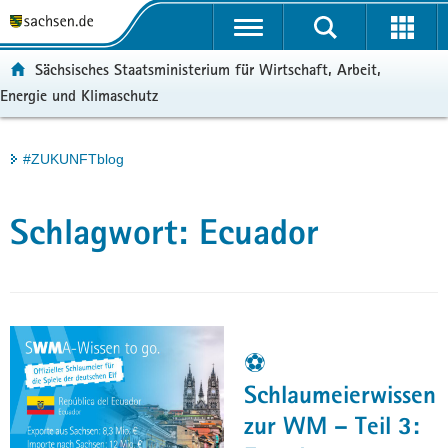
P
Portalübergreifende
o
H
Navigation
r
a
S
ortal:
Sächsisches Staatsministerium für Wirtschaft, Arbeit,
t
u
e
Energie und Klimaschutz
a
p
r
l
t
v
ü
i
i
Hauptinhalt
#ZUKUNFTblog
b
n
c
e
h
e
r
a
Schlagwort:
Ecuador
g
l
r
t
e
i
f
e
⚽
n
Schlaumeierwissen
d
zur WM – Teil 3:
e
N