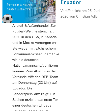
Ecuador
a
Veröffentlicht am
25. Juni
v
2026
von
Christian Adler
i
g
Anstoß & Außenhandel: Zur
a
Fußball-Weltmeisterschaft
t
2026 in den USA, in Kanada
i
und in Mexiko versorgen wir
o
Sie wieder mit sächsischem
n
Schlaumeierwissen, damit Sie
wie die deutsche
Nationalmannschaft brillieren
können. Zum Abschluss der
Vorrunde trifft das DFB-Team
am Donnerstag (22 Uhr) auf
Ecuador. Die
Länderspielbilanz zeigt: Ein
Sachse erzielte das erste Tor
einer deutschen Elf gegen
Ecuador überhaupt. Im