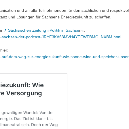
ganisation und an alle Teilnehmenden für den sachlichen und respektvol
anz und Lösungen für Sachsens Energiezukunft zu schaffen.
er
Sächsischen Zeitung »Politik in Sachse
n«:
itik-in-sachsen-der-podcast-JRYF3KA63MVH4YTFWFBMGLNXBM.html
hier:
-auf-dem-weg-zur-energiezukunft-wie-sonne-wind-und-speicher-unser