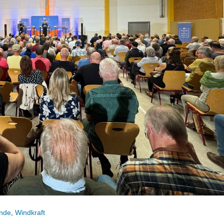
nde
,
Windkraft