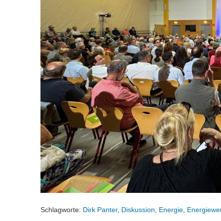
Schlagworte:
Dirk Panter
,
Diskussion
,
Energie
,
Energiewe