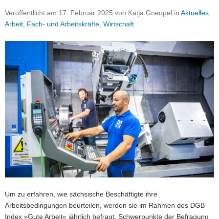
a
Veröffentlicht am
17. Februar 2025
von
Katja Gneupel
in
Aktuelles
,
v
Arbeit
,
Fach- und Arbeitskräfte
,
Wirtschaft
i
g
a
t
i
o
n
Um zu erfahren, wie sächsische Beschäftigte ihre
Arbeitsbedingungen beurteilen, werden sie im Rahmen des DGB
Index »Gute Arbeit« jährlich befragt. Schwerpunkte der Befragung