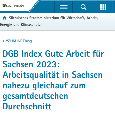
P
Portalübergreifende
o
H
Navigation
r
a
S
ortal:
Sächsisches Staatsministerium für Wirtschaft, Arbeit,
t
u
e
Energie und Klimaschutz
a
p
r
l
t
v
ü
i
i
Hauptinhalt
#ZUKUNFTblog
b
n
c
e
h
e
DGB Index Gute Arbeit für
r
a
g
l
Sachsen 2023:
r
t
Arbeitsqualität in Sachsen
e
i
nahezu gleichauf zum
f
e
gesamtdeutschen
n
d
Durchschnitt
e
N