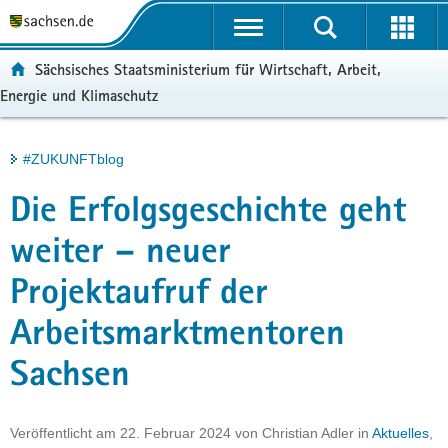
P
Portalübergreifende
o
H
Navigation
r
a
S
ortal:
Sächsisches Staatsministerium für Wirtschaft, Arbeit,
t
u
e
Energie und Klimaschutz
a
p
r
l
t
v
ü
i
i
Hauptinhalt
#ZUKUNFTblog
b
n
c
e
h
e
Die Erfolgsgeschichte geht
r
a
g
l
weiter – neuer
r
t
Projektaufruf der
e
i
Arbeitsmarktmentoren
f
e
Sachsen
n
d
e
Veröffentlicht am
22. Februar 2024
von
Christian Adler
in
Aktuelles
,
N