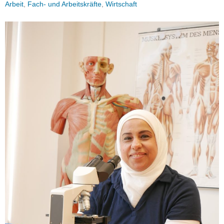
Arbeit
,
Fach- und Arbeitskräfte
,
Wirtschaft
a
v
i
g
a
t
i
o
n