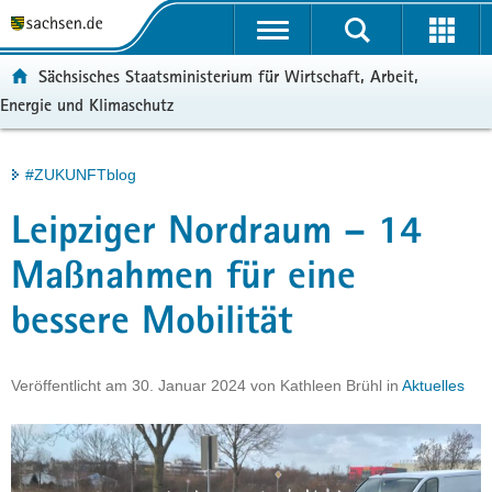
P
Portalübergreifende
o
H
Navigation
r
a
S
ortal:
Sächsisches Staatsministerium für Wirtschaft, Arbeit,
t
u
e
Energie und Klimaschutz
a
p
r
l
t
v
ü
i
i
Hauptinhalt
#ZUKUNFTblog
b
n
c
e
h
e
Leipziger Nordraum – 14
r
a
g
l
Maßnahmen für eine
r
t
bessere Mobilität
e
i
f
Veröffentlicht am
30. Januar 2024
von
Kathleen Brühl
in
Aktuelles
e
n
d
e
N