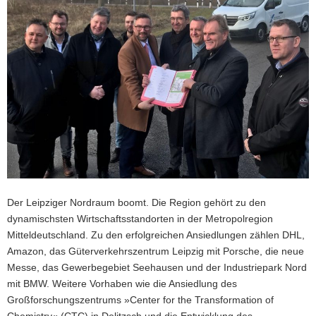
a
v
i
g
a
t
i
o
n
Der Leipziger Nordraum boomt. Die Region gehört zu den
dynamischsten Wirtschaftsstandorten in der Metropolregion
Mitteldeutschland. Zu den erfolgreichen Ansiedlungen zählen DHL,
Amazon, das Güterverkehrszentrum Leipzig mit Porsche, die neue
Messe, das Gewerbegebiet Seehausen und der Industriepark Nord
mit BMW. Weitere Vorhaben wie die Ansiedlung des
Großforschungszentrums »Center for the Transformation of