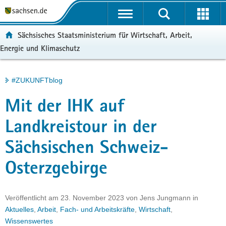
P
Portalübergreifende
o
H
Navigation
r
a
S
ortal:
Sächsisches Staatsministerium für Wirtschaft, Arbeit,
t
u
e
Energie und Klimaschutz
a
p
r
l
t
v
ü
i
i
Hauptinhalt
#ZUKUNFTblog
b
n
c
e
h
e
Mit der IHK auf
r
a
g
l
Landkreistour in der
r
t
Sächsischen Schweiz-
e
i
Osterzgebirge
f
e
n
Veröffentlicht am
23. November 2023
von
Jens Jungmann
in
d
Aktuelles
,
Arbeit
,
Fach- und Arbeitskräfte
,
Wirtschaft
,
e
Wissenswertes
N