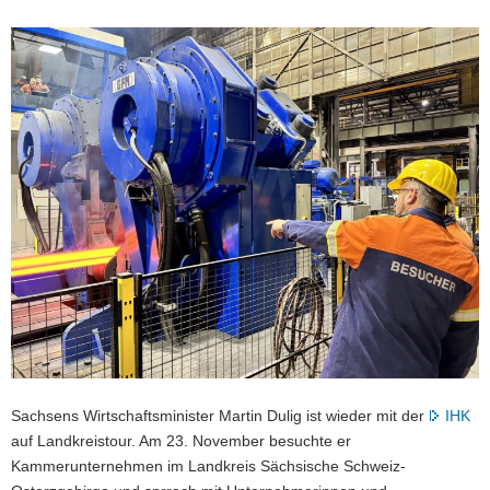
a
v
i
g
a
t
i
o
n
Sachsens Wirtschaftsminister Martin Dulig ist wieder mit der
IHK
auf Landkreistour. Am 23. November besuchte er
Kammerunternehmen im Landkreis Sächsische Schweiz-